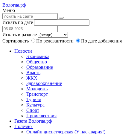
Вологда.рф
Меню
Искать по дате
Искать в разделе
Сортировать
По релевантности
По дате добавления
Новости
Экономика
Общество
Образование
Власть
ЖКХ
Здравоохранение
Молодежь
Транспорт
Туризм
Культура
Спорт
Происшествия
Газета Вологда.рф
Полезно
Онлайн диспетчерская (У нас авария!)