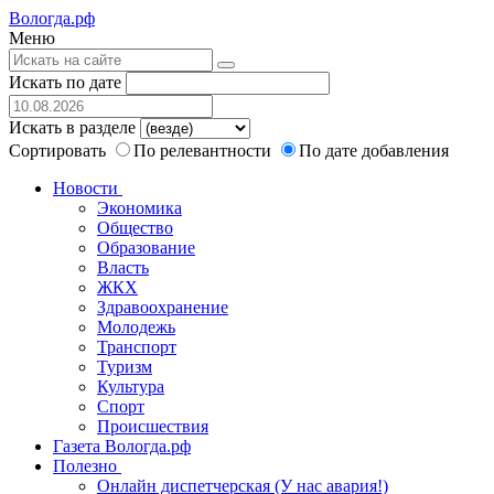
Вологда.рф
Меню
Искать по дате
Искать в разделе
Сортировать
По релевантности
По дате добавления
Новости
Экономика
Общество
Образование
Власть
ЖКХ
Здравоохранение
Молодежь
Транспорт
Туризм
Культура
Спорт
Происшествия
Газета Вологда.рф
Полезно
Онлайн диспетчерская (У нас авария!)