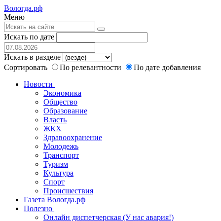
Вологда.рф
Меню
Искать по дате
Искать в разделе
Сортировать
По релевантности
По дате добавления
Новости
Экономика
Общество
Образование
Власть
ЖКХ
Здравоохранение
Молодежь
Транспорт
Туризм
Культура
Спорт
Происшествия
Газета Вологда.рф
Полезно
Онлайн диспетчерская (У нас авария!)