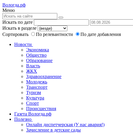
Вологда.рф
Меню
Искать по дате
Искать в разделе
Сортировать
По релевантности
По дате добавления
Новости
Экономика
Общество
Образование
Власть
ЖКХ
Здравоохранение
Молодежь
Транспорт
Туризм
Культура
Спорт
Происшествия
Газета Вологда.рф
Полезно
Онлайн диспетчерская (У нас авария!)
Зачисление в детские сады