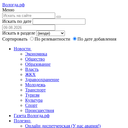
Вологда.рф
Меню
Искать по дате
Искать в разделе
Сортировать
По релевантности
По дате добавления
Новости
Экономика
Общество
Образование
Власть
ЖКХ
Здравоохранение
Молодежь
Транспорт
Туризм
Культура
Спорт
Происшествия
Газета Вологда.рф
Полезно
Онлайн диспетчерская (У нас авария!)