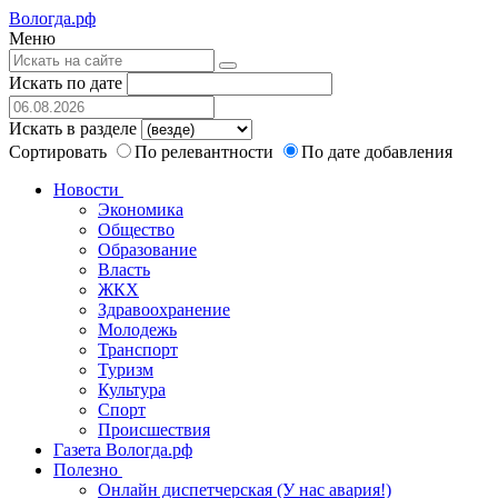
Вологда.рф
Меню
Искать по дате
Искать в разделе
Сортировать
По релевантности
По дате добавления
Новости
Экономика
Общество
Образование
Власть
ЖКХ
Здравоохранение
Молодежь
Транспорт
Туризм
Культура
Спорт
Происшествия
Газета Вологда.рф
Полезно
Онлайн диспетчерская (У нас авария!)