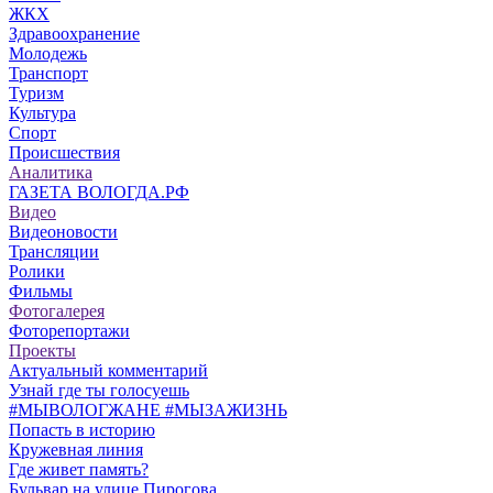
ЖКХ
Здравоохранение
Молодежь
Транспорт
Туризм
Культура
Спорт
Происшествия
Аналитика
ГАЗЕТА ВОЛОГДА.РФ
Видео
Видеоновости
Трансляции
Ролики
Фильмы
Фотогалерея
Фоторепортажи
Проекты
Актуальный комментарий
Узнай где ты голосуешь
#МЫВОЛОГЖАНЕ #МЫЗАЖИЗНЬ
Попасть в историю
Кружевная линия
Где живет память?
Бульвар на улице Пирогова