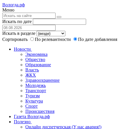
Вологда.рф
Меню
Искать по дате
Искать в разделе
Сортировать
По релевантности
По дате добавления
Новости
Экономика
Общество
Образование
Власть
ЖКХ
Здравоохранение
Молодежь
Транспорт
Туризм
Культура
Спорт
Происшествия
Газета Вологда.рф
Полезно
Онлайн диспетчерская (У нас авария!)