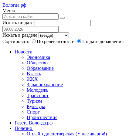
Вологда.рф
Меню
Искать по дате
Искать в разделе
Сортировать
По релевантности
По дате добавления
Новости
Экономика
Общество
Образование
Власть
ЖКХ
Здравоохранение
Молодежь
Транспорт
Туризм
Культура
Спорт
Происшествия
Газета Вологда.рф
Полезно
Онлайн диспетчерская (У нас авария!)