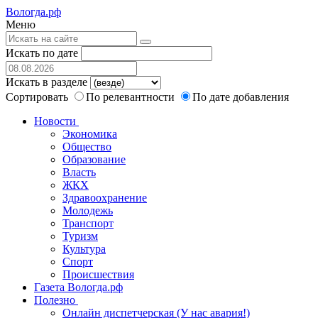
Вологда.рф
Меню
Искать по дате
Искать в разделе
Сортировать
По релевантности
По дате добавления
Новости
Экономика
Общество
Образование
Власть
ЖКХ
Здравоохранение
Молодежь
Транспорт
Туризм
Культура
Спорт
Происшествия
Газета Вологда.рф
Полезно
Онлайн диспетчерская (У нас авария!)