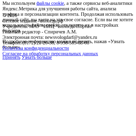
Мы используем
файлы cookie
, а также сервисы веб-аналитики
Яндекс.Метрика для улучшения работы сайта, анализа
трафика и персонализации контента. Продолжая использовать
©
2026
данный сайт, вы даете на это свое согласие. Если вы не хотите
Сетевое издание "вологда.рф"
использовать файлы cookie, отключите их в настройках
Учредитель: МАУ "ИИЦ "Вологда-Портал"
браузера.
Главный редактор - Спиричев А.М.
Электронная почта: newsvologdarf@yandex.ru
Подробную информацию можно получить, нажав «Узнать
Телефон: (8172) 21-20-38, 8-958-585-08-08
больше».
Политика конфиденциальности
Согласие на обработку персональных данных
Принять
Узнать больше