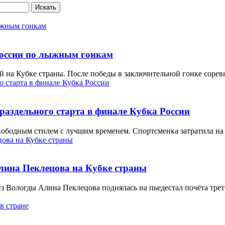
Искать
России по лыжным гонкам
й на Кубке страны. После победы в заключительной гонке соревн
раздельного старта в финале Кубка России
бодным стилем с лучшим временем. Спортсменка затратила на г
лина Пеклецова на Кубке страны
з Вологды Алина Пеклецова поднялась на пьедестал почёта треть