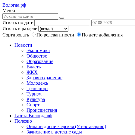
Вологда.рф
Меню
Искать по дате
Искать в разделе
Сортировать
По релевантности
По дате добавления
Новости
Экономика
Общество
Образование
Власть
ЖКХ
Здравоохранение
Молодежь
Транспорт
Туризм
Культура
Спорт
Происшествия
Газета Вологда.рф
Полезно
Онлайн диспетчерская (У нас авария!)
Зачисление в детские сады