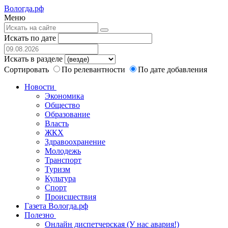
Вологда.рф
Меню
Искать по дате
Искать в разделе
Сортировать
По релевантности
По дате добавления
Новости
Экономика
Общество
Образование
Власть
ЖКХ
Здравоохранение
Молодежь
Транспорт
Туризм
Культура
Спорт
Происшествия
Газета Вологда.рф
Полезно
Онлайн диспетчерская (У нас авария!)