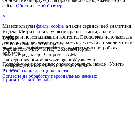
Обновите ваш браузер для правильного отображения этого
сайта.
Обновить мой браузер
×
Мы используем
файлы cookie
, а также сервисы веб-аналитики
Яндекс.Метрика для улучшения работы сайта, анализа
трафика и персонализации контента. Продолжая использовать
©
2026
данный сайт, вы даете на это свое согласие. Если вы не хотите
Сетевое издание "вологда.рф"
использовать файлы cookie, отключите их в настройках
Учредитель: МАУ "ИИЦ "Вологда-Портал"
браузера.
Главный редактор - Спиричев А.М.
Электронная почта: newsvologdarf@yandex.ru
Подробную информацию можно получить, нажав «Узнать
Телефон: (8172) 21-20-38, 8-958-585-08-08
больше».
Политика конфиденциальности
Согласие на обработку персональных данных
Принять
Узнать больше