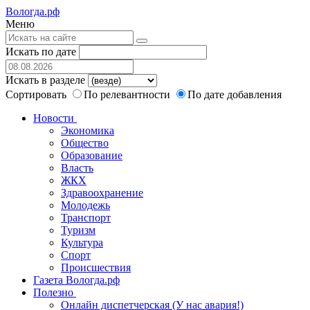
Вологда.рф
Меню
Искать по дате
Искать в разделе
Сортировать
По релевантности
По дате добавления
Новости
Экономика
Общество
Образование
Власть
ЖКХ
Здравоохранение
Молодежь
Транспорт
Туризм
Культура
Спорт
Происшествия
Газета Вологда.рф
Полезно
Онлайн диспетчерская (У нас авария!)