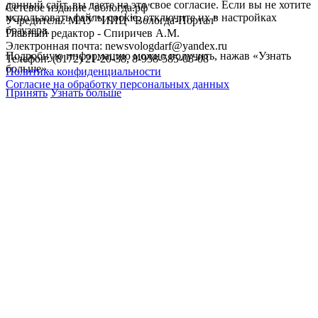
данный сайт, вы даете на это свое согласие. Если вы не хотите
Сетевое издание "вологда.рф"
использовать файлы cookie, отключите их в настройках
Учредитель: МАУ "ИИЦ "Вологда-Портал"
браузера.
Главный редактор - Спиричев А.М.
Электронная почта: newsvologdarf@yandex.ru
Подробную информацию можно получить, нажав «Узнать
Телефон: (8172) 21-20-38, 8-958-585-08-08
больше».
Политика конфиденциальности
Согласие на обработку персональных данных
Принять
Узнать больше