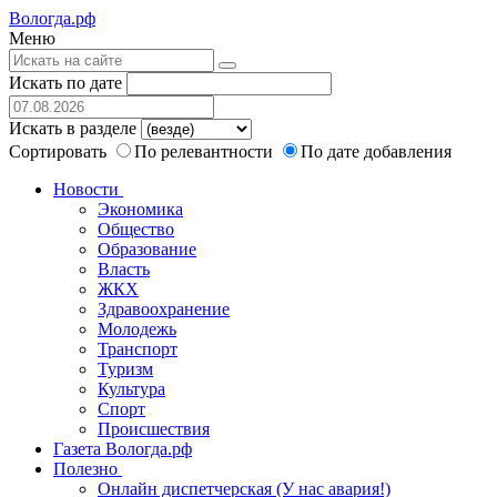
Вологда.рф
Меню
Искать по дате
Искать в разделе
Сортировать
По релевантности
По дате добавления
Новости
Экономика
Общество
Образование
Власть
ЖКХ
Здравоохранение
Молодежь
Транспорт
Туризм
Культура
Спорт
Происшествия
Газета Вологда.рф
Полезно
Онлайн диспетчерская (У нас авария!)