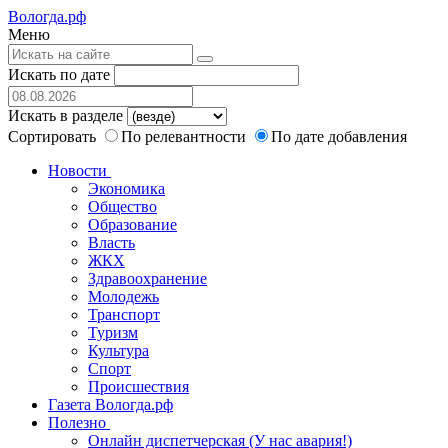
Вологда.рф
Меню
Искать по дате
Искать в разделе
Сортировать
По релевантности
По дате добавления
Новости
Экономика
Общество
Образование
Власть
ЖКХ
Здравоохранение
Молодежь
Транспорт
Туризм
Культура
Спорт
Происшествия
Газета Вологда.рф
Полезно
Онлайн диспетчерская (У нас авария!)