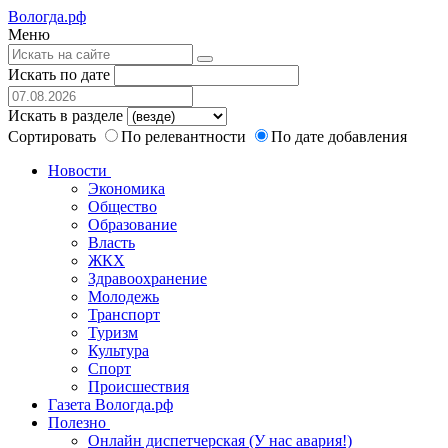
Вологда.рф
Меню
Искать по дате
Искать в разделе
Сортировать
По релевантности
По дате добавления
Новости
Экономика
Общество
Образование
Власть
ЖКХ
Здравоохранение
Молодежь
Транспорт
Туризм
Культура
Спорт
Происшествия
Газета Вологда.рф
Полезно
Онлайн диспетчерская (У нас авария!)