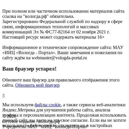
При полном или частичном использовании материалов сайта
ссылка на "вологда.рф" обязательна.
Зарегистрировано Федеральной службой по надзору в сфере
связи, информационных технологий и массовых
коммуникаций Эл № ФС77-82164 от 02 ноября 2021 г.
Настоящий ресурс может содержать материалы 16+
Информационное и техническое сопровождение сайта: МАУ
«ИИЦ «Вологда - Портал». Ваши замечания и пожелания по
сайту ждём на webmaster@vologda-portal.ru
Ваш браузер устарел!
Обновите ваш браузер для правильного отображения этого
сайта.
Обновить мой браузер
×
Мы используем
файлы cookie
, а также сервисы веб-аналитики
Яндекс.Метрика для улучшения работы сайта, анализа
трафика и персонализации контента. Продолжая использовать
©
2026
данный сайт, вы даете на это свое согласие. Если вы не хотите
Сетевое издание "вологда.рф"
использовать файлы cookie, отключите их в настройках
Учредитель: МАУ "ИИЦ "Вологда-Портал"