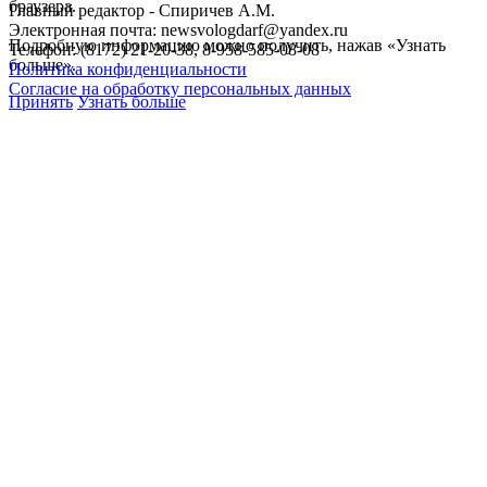
браузера.
Главный редактор - Спиричев А.М.
Электронная почта: newsvologdarf@yandex.ru
Подробную информацию можно получить, нажав «Узнать
Телефон: (8172) 21-20-38, 8-958-585-08-08
больше».
Политика конфиденциальности
Согласие на обработку персональных данных
Принять
Узнать больше