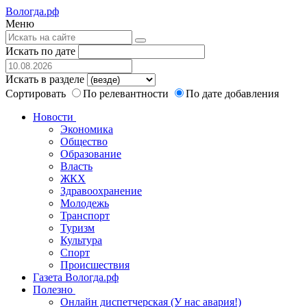
Вологда.рф
Меню
Искать по дате
Искать в разделе
Сортировать
По релевантности
По дате добавления
Новости
Экономика
Общество
Образование
Власть
ЖКХ
Здравоохранение
Молодежь
Транспорт
Туризм
Культура
Спорт
Происшествия
Газета Вологда.рф
Полезно
Онлайн диспетчерская (У нас авария!)