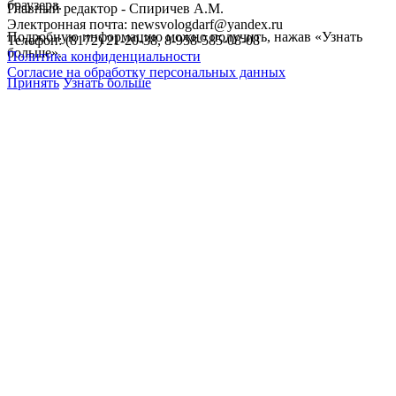
браузера.
Главный редактор - Спиричев А.М.
Электронная почта: newsvologdarf@yandex.ru
Подробную информацию можно получить, нажав «Узнать
Телефон: (8172) 21-20-38, 8-958-585-08-08
больше».
Политика конфиденциальности
Согласие на обработку персональных данных
Принять
Узнать больше