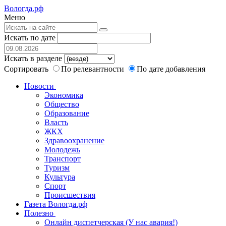
Вологда.рф
Меню
Искать по дате
Искать в разделе
Сортировать
По релевантности
По дате добавления
Новости
Экономика
Общество
Образование
Власть
ЖКХ
Здравоохранение
Молодежь
Транспорт
Туризм
Культура
Спорт
Происшествия
Газета Вологда.рф
Полезно
Онлайн диспетчерская (У нас авария!)