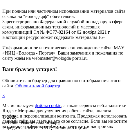
При полном или частичном использовании материалов сайта
ссылка на "вологда.рф" обязательна.
Зарегистрировано Федеральной службой по надзору в сфере
связи, информационных технологий и массовых
коммуникаций Эл № ФС77-82164 от 02 ноября 2021 г.
Настоящий ресурс может содержать материалы 16+
Информационное и техническое сопровождение сайта: МАУ
«ИИЦ «Вологда - Портал». Ваши замечания и пожелания по
сайту ждём на webmaster@vologda-portal.ru
Ваш браузер устарел!
Обновите ваш браузер для правильного отображения этого
сайта.
Обновить мой браузер
×
Мы используем
файлы cookie
, а также сервисы веб-аналитики
Яндекс.Метрика для улучшения работы сайта, анализа
трафика и персонализации контента. Продолжая использовать
©
2026
данный сайт, вы даете на это свое согласие. Если вы не хотите
Сетевое издание "вологда.рф"
использовать файлы cookie, отключите их в настройках
Учредитель: МАУ "ИИЦ "Вологда-Портал"