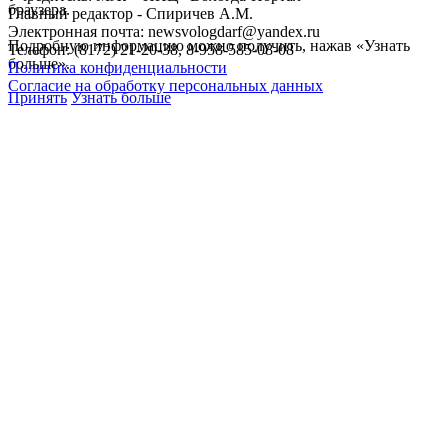
браузера.
Главный редактор - Спиричев А.М.
Электронная почта: newsvologdarf@yandex.ru
Подробную информацию можно получить, нажав «Узнать
Телефон: (8172) 21-20-38, 8-958-585-08-08
больше».
Политика конфиденциальности
Согласие на обработку персональных данных
Принять
Узнать больше