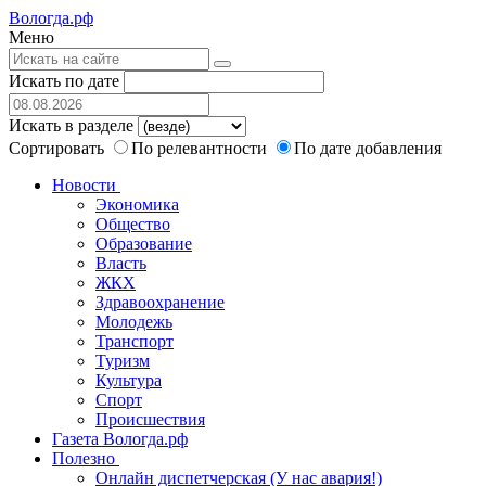
Вологда.рф
Меню
Искать по дате
Искать в разделе
Сортировать
По релевантности
По дате добавления
Новости
Экономика
Общество
Образование
Власть
ЖКХ
Здравоохранение
Молодежь
Транспорт
Туризм
Культура
Спорт
Происшествия
Газета Вологда.рф
Полезно
Онлайн диспетчерская (У нас авария!)