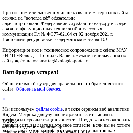
При полном или частичном использовании материалов сайта
ссылка на "вологда.рф" обязательна.
Зарегистрировано Федеральной службой по надзору в сфере
связи, информационных технологий и массовых
коммуникаций Эл № ФС77-82164 от 02 ноября 2021 г.
Настоящий ресурс может содержать материалы 16+
Информационное и техническое сопровождение сайта: МАУ
«ИИЦ «Вологда - Портал». Ваши замечания и пожелания по
сайту ждём на webmaster@vologda-portal.ru
Ваш браузер устарел!
Обновите ваш браузер для правильного отображения этого
сайта.
Обновить мой браузер
×
Мы используем
файлы cookie
, а также сервисы веб-аналитики
Яндекс.Метрика для улучшения работы сайта, анализа
трафика и персонализации контента. Продолжая использовать
©
2026
данный сайт, вы даете на это свое согласие. Если вы не хотите
Сетевое издание "вологда.рф"
использовать файлы cookie, отключите их в настройках
Учредитель: МАУ "ИИЦ "Вологда-Портал"