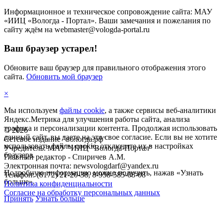
Информационное и техническое сопровождение сайта: МАУ
«ИИЦ «Вологда - Портал». Ваши замечания и пожелания по
сайту ждём на webmaster@vologda-portal.ru
Ваш браузер устарел!
Обновите ваш браузер для правильного отображения этого
сайта.
Обновить мой браузер
×
Мы используем
файлы cookie
, а также сервисы веб-аналитики
Яндекс.Метрика для улучшения работы сайта, анализа
трафика и персонализации контента. Продолжая использовать
©
2026
данный сайт, вы даете на это свое согласие. Если вы не хотите
Сетевое издание "вологда.рф"
использовать файлы cookie, отключите их в настройках
Учредитель: МАУ "ИИЦ "Вологда-Портал"
браузера.
Главный редактор - Спиричев А.М.
Электронная почта: newsvologdarf@yandex.ru
Подробную информацию можно получить, нажав «Узнать
Телефон: (8172) 21-20-38, 8-958-585-08-08
больше».
Политика конфиденциальности
Согласие на обработку персональных данных
Принять
Узнать больше