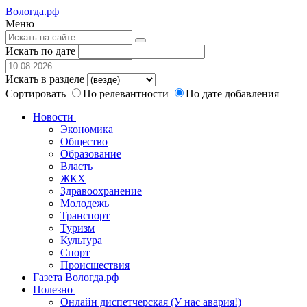
Вологда.рф
Меню
Искать по дате
Искать в разделе
Сортировать
По релевантности
По дате добавления
Новости
Экономика
Общество
Образование
Власть
ЖКХ
Здравоохранение
Молодежь
Транспорт
Туризм
Культура
Спорт
Происшествия
Газета Вологда.рф
Полезно
Онлайн диспетчерская (У нас авария!)