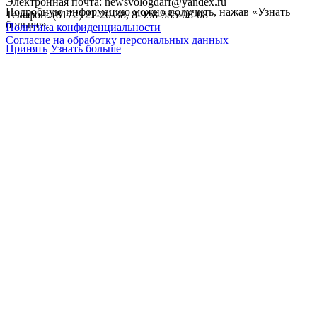
Электронная почта: newsvologdarf@yandex.ru
Подробную информацию можно получить, нажав «Узнать
Телефон: (8172) 21-20-38, 8-958-585-08-08
больше».
Политика конфиденциальности
Согласие на обработку персональных данных
Принять
Узнать больше