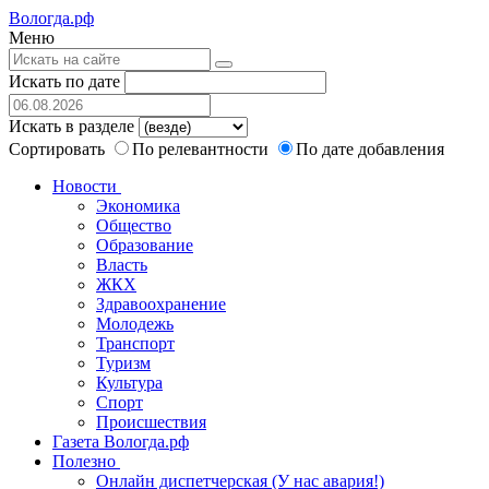
Вологда.рф
Меню
Искать по дате
Искать в разделе
Сортировать
По релевантности
По дате добавления
Новости
Экономика
Общество
Образование
Власть
ЖКХ
Здравоохранение
Молодежь
Транспорт
Туризм
Культура
Спорт
Происшествия
Газета Вологда.рф
Полезно
Онлайн диспетчерская (У нас авария!)