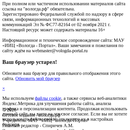
При полном или частичном использовании материалов сайта
ссылка на "вологда.рф" обязательна.
Зарегистрировано Федеральной службой по надзору в сфере
связи, информационных технологий и массовых
коммуникаций Эл № ФС77-82164 от 02 ноября 2021 г.
Настоящий ресурс может содержать материалы 16+
Информационное и техническое сопровождение сайта: МАУ
«ИИЦ «Вологда - Портал». Ваши замечания и пожелания по
сайту ждём на webmaster@vologda-portal.ru
Ваш браузер устарел!
Обновите ваш браузер для правильного отображения этого
сайта.
Обновить мой браузер
×
Мы используем
файлы cookie
, а также сервисы веб-аналитики
Яндекс.Метрика для улучшения работы сайта, анализа
трафика и персонализации контента. Продолжая использовать
©
2026
данный сайт, вы даете на это свое согласие. Если вы не хотите
Сетевое издание "вологда.рф"
использовать файлы cookie, отключите их в настройках
Учредитель: МАУ "ИИЦ "Вологда-Портал"
браузера.
Главный редактор - Спиричев А.М.