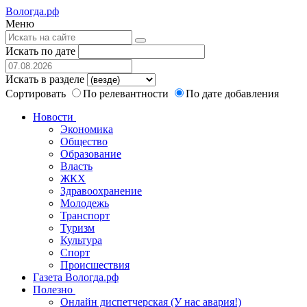
Вологда.рф
Меню
Искать по дате
Искать в разделе
Сортировать
По релевантности
По дате добавления
Новости
Экономика
Общество
Образование
Власть
ЖКХ
Здравоохранение
Молодежь
Транспорт
Туризм
Культура
Спорт
Происшествия
Газета Вологда.рф
Полезно
Онлайн диспетчерская (У нас авария!)