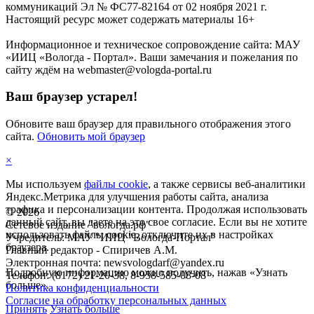
коммуникаций Эл № ФС77-82164 от 02 ноября 2021 г.
Настоящий ресурс может содержать материалы 16+
Информационное и техническое сопровождение сайта: МАУ
«ИИЦ «Вологда - Портал». Ваши замечания и пожелания по
сайту ждём на webmaster@vologda-portal.ru
Ваш браузер устарел!
Обновите ваш браузер для правильного отображения этого
сайта.
Обновить мой браузер
×
Мы используем
файлы cookie
, а также сервисы веб-аналитики
Яндекс.Метрика для улучшения работы сайта, анализа
трафика и персонализации контента. Продолжая использовать
©
2026
данный сайт, вы даете на это свое согласие. Если вы не хотите
Сетевое издание "вологда.рф"
использовать файлы cookie, отключите их в настройках
Учредитель: МАУ "ИИЦ "Вологда-Портал"
браузера.
Главный редактор - Спиричев А.М.
Электронная почта: newsvologdarf@yandex.ru
Подробную информацию можно получить, нажав «Узнать
Телефон: (8172) 21-20-38, 8-958-585-08-08
больше».
Политика конфиденциальности
Согласие на обработку персональных данных
Принять
Узнать больше