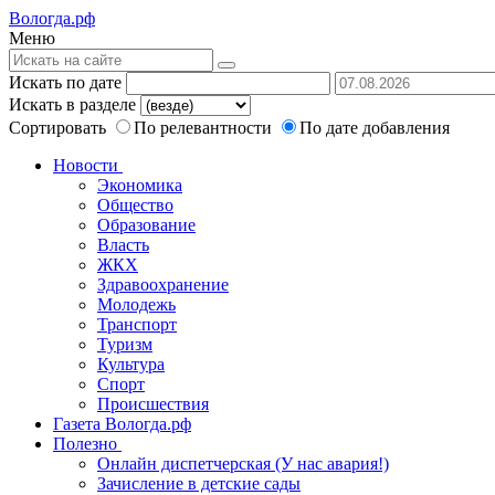
Вологда.рф
Меню
Искать по дате
Искать в разделе
Сортировать
По релевантности
По дате добавления
Новости
Экономика
Общество
Образование
Власть
ЖКХ
Здравоохранение
Молодежь
Транспорт
Туризм
Культура
Спорт
Происшествия
Газета Вологда.рф
Полезно
Онлайн диспетчерская (У нас авария!)
Зачисление в детские сады