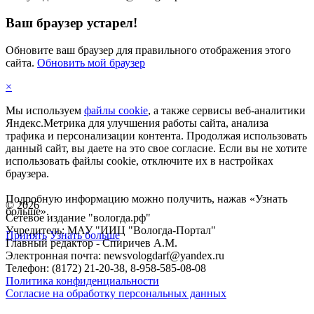
Ваш браузер устарел!
Обновите ваш браузер для правильного отображения этого
сайта.
Обновить мой браузер
×
Мы используем
файлы cookie
, а также сервисы веб-аналитики
Яндекс.Метрика для улучшения работы сайта, анализа
трафика и персонализации контента. Продолжая использовать
данный сайт, вы даете на это свое согласие. Если вы не хотите
использовать файлы cookie, отключите их в настройках
браузера.
Подробную информацию можно получить, нажав «Узнать
©
2026
больше».
Сетевое издание "вологда.рф"
Учредитель: МАУ "ИИЦ "Вологда-Портал"
Принять
Узнать больше
Главный редактор - Спиричев А.М.
Электронная почта: newsvologdarf@yandex.ru
Телефон: (8172) 21-20-38, 8-958-585-08-08
Политика конфиденциальности
Согласие на обработку персональных данных