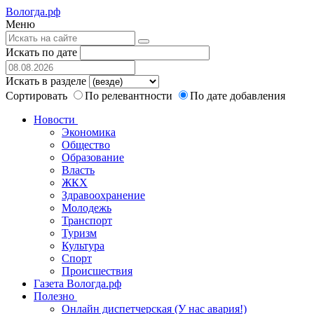
Вологда.рф
Меню
Искать по дате
Искать в разделе
Сортировать
По релевантности
По дате добавления
Новости
Экономика
Общество
Образование
Власть
ЖКХ
Здравоохранение
Молодежь
Транспорт
Туризм
Культура
Спорт
Происшествия
Газета Вологда.рф
Полезно
Онлайн диспетчерская (У нас авария!)