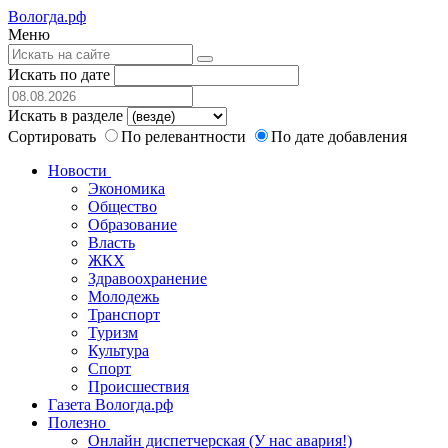
Вологда.рф
Меню
Искать по дате
Искать в разделе
Сортировать
По релевантности
По дате добавления
Новости
Экономика
Общество
Образование
Власть
ЖКХ
Здравоохранение
Молодежь
Транспорт
Туризм
Культура
Спорт
Происшествия
Газета Вологда.рф
Полезно
Онлайн диспетчерская (У нас авария!)