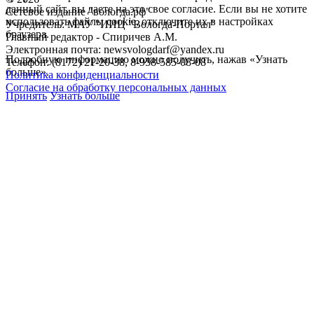
данный сайт, вы даете на это свое согласие. Если вы не хотите
Сетевое издание "вологда.рф"
использовать файлы cookie, отключите их в настройках
Учредитель: МАУ "ИИЦ "Вологда-Портал"
браузера.
Главный редактор - Спиричев А.М.
Электронная почта: newsvologdarf@yandex.ru
Подробную информацию можно получить, нажав «Узнать
Телефон: (8172) 21-20-38, 8-958-585-08-08
больше».
Политика конфиденциальности
Согласие на обработку персональных данных
Принять
Узнать больше