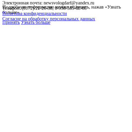
Электронная почта: newsvologdarf@yandex.ru
Подробную информацию можно получить, нажав «Узнать
Телефон: (8172) 21-20-38, 8-958-585-08-08
больше».
Политика конфиденциальности
Согласие на обработку персональных данных
Принять
Узнать больше