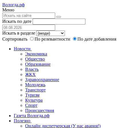
Вологда.рф
Меню
Искать по дате
Искать в разделе
Сортировать
По релевантности
По дате добавления
Новости
Экономика
Общество
Образование
Власть
ЖКХ
Здравоохранение
Молодежь
Транспорт
Туризм
Культура
Спорт
Происшествия
Газета Вологда.рф
Полезно
Онлайн диспетчерская (У нас авария!)