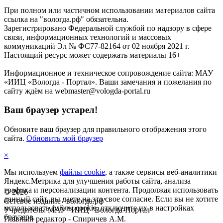
При полном или частичном использовании материалов сайта
ссылка на "вологда.рф" обязательна.
Зарегистрировано Федеральной службой по надзору в сфере
связи, информационных технологий и массовых
коммуникаций Эл № ФС77-82164 от 02 ноября 2021 г.
Настоящий ресурс может содержать материалы 16+
Информационное и техническое сопровождение сайта: МАУ
«ИИЦ «Вологда - Портал». Ваши замечания и пожелания по
сайту ждём на webmaster@vologda-portal.ru
Ваш браузер устарел!
Обновите ваш браузер для правильного отображения этого
сайта.
Обновить мой браузер
×
Мы используем
файлы cookie
, а также сервисы веб-аналитики
Яндекс.Метрика для улучшения работы сайта, анализа
трафика и персонализации контента. Продолжая использовать
©
2026
данный сайт, вы даете на это свое согласие. Если вы не хотите
Сетевое издание "вологда.рф"
использовать файлы cookie, отключите их в настройках
Учредитель: МАУ "ИИЦ "Вологда-Портал"
браузера.
Главный редактор - Спиричев А.М.