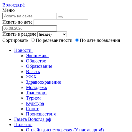
Вологда.рф
Меню
Искать по дате
Искать в разделе
Сортировать
По релевантности
По дате добавления
Новости
Экономика
Общество
Образование
Власть
ЖКХ
Здравоохранение
Молодежь
Транспорт
Туризм
Культура
Спорт
Происшествия
Газета Вологда.рф
Полезно
Онлайн диспетчерская (У нас авария!)