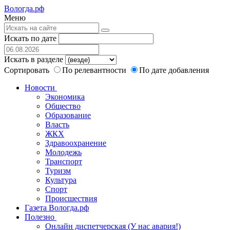
Вологда.рф
Меню
Искать по дате
Искать в разделе
Сортировать
По релевантности
По дате добавления
Новости
Экономика
Общество
Образование
Власть
ЖКХ
Здравоохранение
Молодежь
Транспорт
Туризм
Культура
Спорт
Происшествия
Газета Вологда.рф
Полезно
Онлайн диспетчерская (У нас авария!)