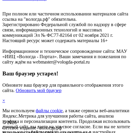
При полном или частичном использовании материалов сайта
ссылка на "вологда.рф" обязательна.
Зарегистрировано Федеральной службой по надзору в сфере
связи, информационных технологий и массовых
коммуникаций Эл № ФС77-82164 от 02 ноября 2021 г.
Настоящий ресурс может содержать материалы 16+
Информационное и техническое сопровождение сайта: МАУ
«ИИЦ «Вологда - Портал». Ваши замечания и пожелания по
сайту ждём на webmaster@vologda-portal.ru
Ваш браузер устарел!
Обновите ваш браузер для правильного отображения этого
сайта.
Обновить мой браузер
×
Мы используем
файлы cookie
, а также сервисы веб-аналитики
Яндекс.Метрика для улучшения работы сайта, анализа
трафика и персонализации контента. Продолжая использовать
©
2026
данный сайт, вы даете на это свое согласие. Если вы не хотите
Сетевое издание "вологда.рф"
использовать файлы cookie, отключите их в настройках