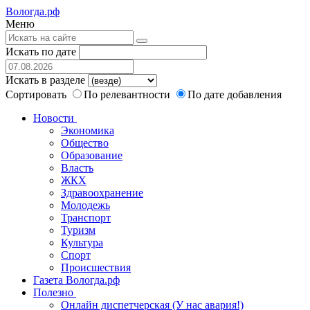
Вологда.рф
Меню
Искать по дате
Искать в разделе
Сортировать
По релевантности
По дате добавления
Новости
Экономика
Общество
Образование
Власть
ЖКХ
Здравоохранение
Молодежь
Транспорт
Туризм
Культура
Спорт
Происшествия
Газета Вологда.рф
Полезно
Онлайн диспетчерская (У нас авария!)