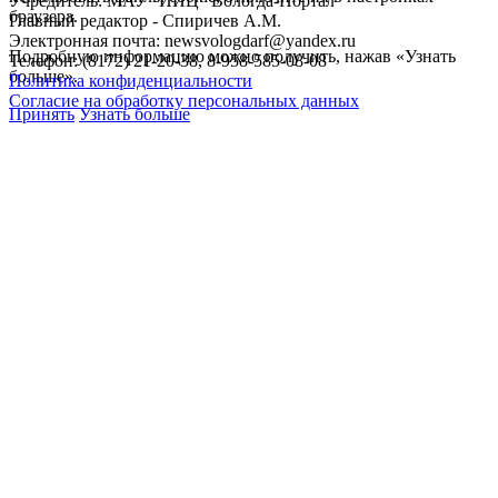
Учредитель: МАУ "ИИЦ "Вологда-Портал"
браузера.
Главный редактор - Спиричев А.М.
Электронная почта: newsvologdarf@yandex.ru
Подробную информацию можно получить, нажав «Узнать
Телефон: (8172) 21-20-38, 8-958-585-08-08
больше».
Политика конфиденциальности
Согласие на обработку персональных данных
Принять
Узнать больше