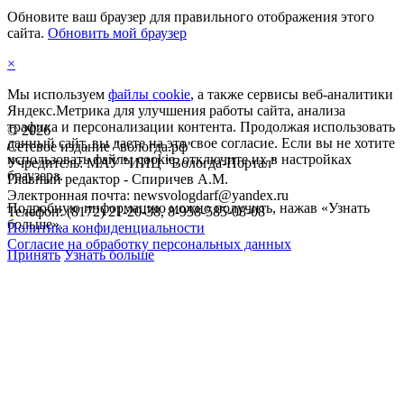
Обновите ваш браузер для правильного отображения этого
сайта.
Обновить мой браузер
×
Мы используем
файлы cookie
, а также сервисы веб-аналитики
Яндекс.Метрика для улучшения работы сайта, анализа
трафика и персонализации контента. Продолжая использовать
©
2026
данный сайт, вы даете на это свое согласие. Если вы не хотите
Сетевое издание "вологда.рф"
использовать файлы cookie, отключите их в настройках
Учредитель: МАУ "ИИЦ "Вологда-Портал"
браузера.
Главный редактор - Спиричев А.М.
Электронная почта: newsvologdarf@yandex.ru
Подробную информацию можно получить, нажав «Узнать
Телефон: (8172) 21-20-38, 8-958-585-08-08
больше».
Политика конфиденциальности
Согласие на обработку персональных данных
Принять
Узнать больше