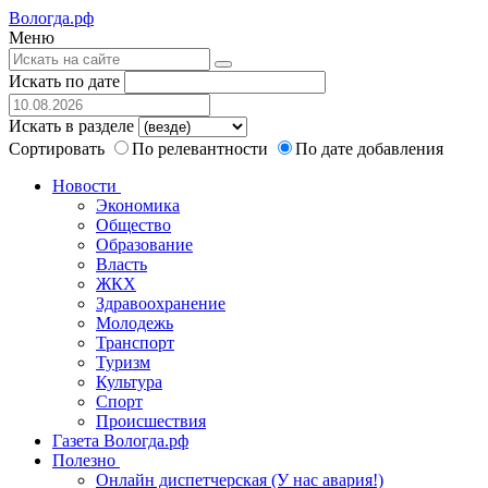
Вологда.рф
Меню
Искать по дате
Искать в разделе
Сортировать
По релевантности
По дате добавления
Новости
Экономика
Общество
Образование
Власть
ЖКХ
Здравоохранение
Молодежь
Транспорт
Туризм
Культура
Спорт
Происшествия
Газета Вологда.рф
Полезно
Онлайн диспетчерская (У нас авария!)