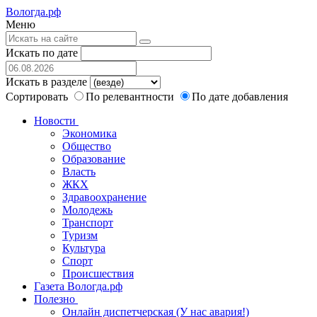
Вологда.рф
Меню
Искать по дате
Искать в разделе
Сортировать
По релевантности
По дате добавления
Новости
Экономика
Общество
Образование
Власть
ЖКХ
Здравоохранение
Молодежь
Транспорт
Туризм
Культура
Спорт
Происшествия
Газета Вологда.рф
Полезно
Онлайн диспетчерская (У нас авария!)