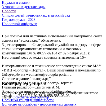
Кружки и секции
Зачисление в детские сады
Новости
Списки детей, зачисленных в детский сад
Год молодежи - 2023
Новостной информер
При полном или частичном использовании материалов сайта
ссылка на "вологда.рф" обязательна.
Зарегистрировано Федеральной службой по надзору в сфере
связи, информационных технологий и массовых
коммуникаций Эл № ФС77-82164 от 02 ноября 2021 г.
Настоящий ресурс может содержать материалы 16+
Информационное и техническое сопровождение сайта: МАУ
«ИИЦ «Вологда - Портал». Ваши замечания и пожелания по
©
2026
сайту ждём на webmaster@vologda-portal.ru
Сетевое издание "вологда.рф"
Учредитель: МАУ "ИИЦ "Вологда-Портал"
Ваш браузер устарел!
Главный редактор - Спиричев А.М.
Электронная почта: newsvologdarf@yandex.ru
Обновите ваш браузер для правильного отображения этого
Телефон: (8172) 21-20-38, 8-958-585-08-08
сайта.
Обновить мой браузер
Политика конфиденциальности
Согласие на обработку персональных данных
×