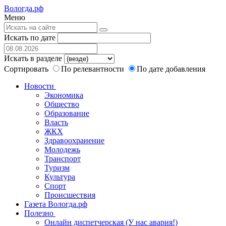
Вологда.рф
Меню
Искать по дате
Искать в разделе
Сортировать
По релевантности
По дате добавления
Новости
Экономика
Общество
Образование
Власть
ЖКХ
Здравоохранение
Молодежь
Транспорт
Туризм
Культура
Спорт
Происшествия
Газета Вологда.рф
Полезно
Онлайн диспетчерская (У нас авария!)