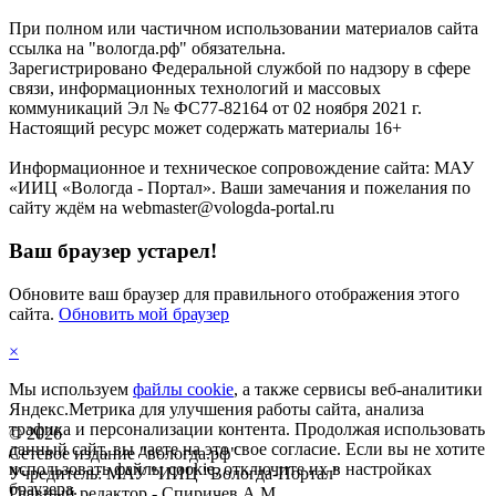
При полном или частичном использовании материалов сайта
ссылка на "вологда.рф" обязательна.
Зарегистрировано Федеральной службой по надзору в сфере
связи, информационных технологий и массовых
коммуникаций Эл № ФС77-82164 от 02 ноября 2021 г.
Настоящий ресурс может содержать материалы 16+
Информационное и техническое сопровождение сайта: МАУ
«ИИЦ «Вологда - Портал». Ваши замечания и пожелания по
сайту ждём на webmaster@vologda-portal.ru
Ваш браузер устарел!
Обновите ваш браузер для правильного отображения этого
сайта.
Обновить мой браузер
×
Мы используем
файлы cookie
, а также сервисы веб-аналитики
Яндекс.Метрика для улучшения работы сайта, анализа
трафика и персонализации контента. Продолжая использовать
©
2026
данный сайт, вы даете на это свое согласие. Если вы не хотите
Сетевое издание "вологда.рф"
использовать файлы cookie, отключите их в настройках
Учредитель: МАУ "ИИЦ "Вологда-Портал"
браузера.
Главный редактор - Спиричев А.М.