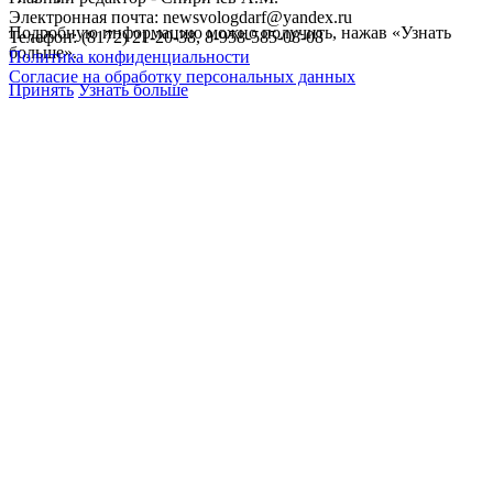
Электронная почта: newsvologdarf@yandex.ru
Подробную информацию можно получить, нажав «Узнать
Телефон: (8172) 21-20-38, 8-958-585-08-08
больше».
Политика конфиденциальности
Согласие на обработку персональных данных
Принять
Узнать больше