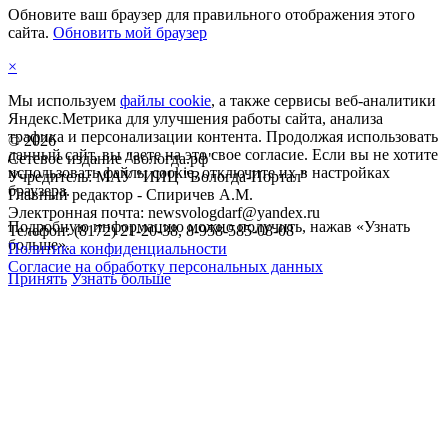
Обновите ваш браузер для правильного отображения этого
сайта.
Обновить мой браузер
×
Мы используем
файлы cookie
, а также сервисы веб-аналитики
Яндекс.Метрика для улучшения работы сайта, анализа
трафика и персонализации контента. Продолжая использовать
©
2026
данный сайт, вы даете на это свое согласие. Если вы не хотите
Сетевое издание "вологда.рф"
использовать файлы cookie, отключите их в настройках
Учредитель: МАУ "ИИЦ "Вологда-Портал"
браузера.
Главный редактор - Спиричев А.М.
Электронная почта: newsvologdarf@yandex.ru
Подробную информацию можно получить, нажав «Узнать
Телефон: (8172) 21-20-38, 8-958-585-08-08
больше».
Политика конфиденциальности
Согласие на обработку персональных данных
Принять
Узнать больше