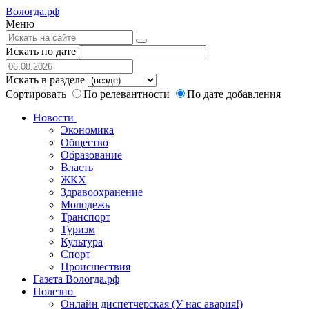
Вологда.рф
Меню
Искать по дате
Искать в разделе
Сортировать
По релевантности
По дате добавления
Новости
Экономика
Общество
Образование
Власть
ЖКХ
Здравоохранение
Молодежь
Транспорт
Туризм
Культура
Спорт
Происшествия
Газета Вологда.рф
Полезно
Онлайн диспетчерская (У нас авария!)