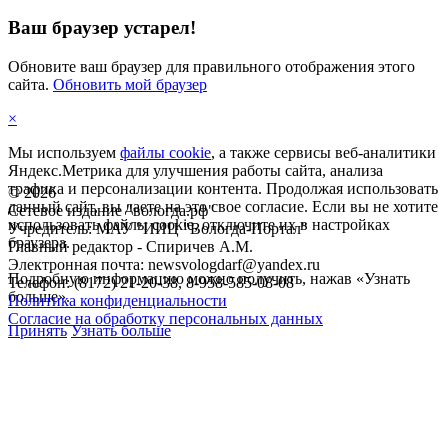
Ваш браузер устарел!
Обновите ваш браузер для правильного отображения этого
сайта.
Обновить мой браузер
×
Мы используем
файлы cookie
, а также сервисы веб-аналитики
Яндекс.Метрика для улучшения работы сайта, анализа
трафика и персонализации контента. Продолжая использовать
©
2026
данный сайт, вы даете на это свое согласие. Если вы не хотите
Сетевое издание "вологда.рф"
использовать файлы cookie, отключите их в настройках
Учредитель: МАУ "ИИЦ "Вологда-Портал"
браузера.
Главный редактор - Спиричев А.М.
Электронная почта: newsvologdarf@yandex.ru
Подробную информацию можно получить, нажав «Узнать
Телефон: (8172) 21-20-38, 8-958-585-08-08
больше».
Политика конфиденциальности
Согласие на обработку персональных данных
Принять
Узнать больше