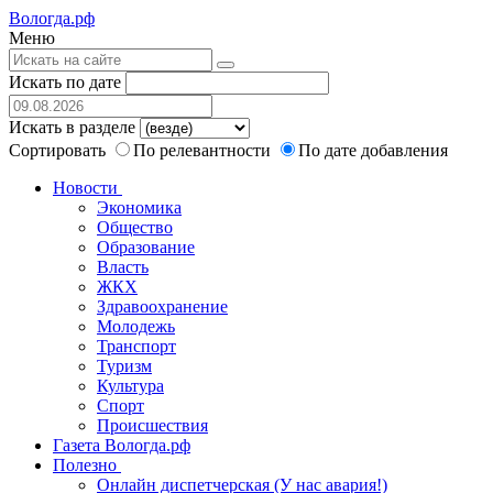
Вологда.рф
Меню
Искать по дате
Искать в разделе
Сортировать
По релевантности
По дате добавления
Новости
Экономика
Общество
Образование
Власть
ЖКХ
Здравоохранение
Молодежь
Транспорт
Туризм
Культура
Спорт
Происшествия
Газета Вологда.рф
Полезно
Онлайн диспетчерская (У нас авария!)