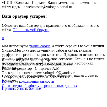
«ИИЦ «Вологда - Портал». Ваши замечания и пожелания по
сайту ждём на webmaster@vologda-portal.ru
Ваш браузер устарел!
Обновите ваш браузер для правильного отображения этого
сайта.
Обновить мой браузер
×
Мы используем
файлы cookie
, а также сервисы веб-аналитики
Яндекс.Метрика для улучшения работы сайта, анализа
трафика и персонализации контента. Продолжая использовать
©
2026
данный сайт, вы даете на это свое согласие. Если вы не хотите
Сетевое издание "вологда.рф"
использовать файлы cookie, отключите их в настройках
Учредитель: МАУ "ИИЦ "Вологда-Портал"
браузера.
Главный редактор - Спиричев А.М.
Электронная почта: newsvologdarf@yandex.ru
Подробную информацию можно получить, нажав «Узнать
Телефон: (8172) 21-20-38, 8-958-585-08-08
больше».
Политика конфиденциальности
Согласие на обработку персональных данных
Принять
Узнать больше