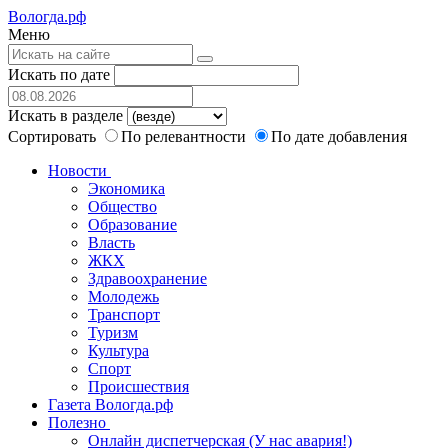
Вологда.рф
Меню
Искать по дате
Искать в разделе
Сортировать
По релевантности
По дате добавления
Новости
Экономика
Общество
Образование
Власть
ЖКХ
Здравоохранение
Молодежь
Транспорт
Туризм
Культура
Спорт
Происшествия
Газета Вологда.рф
Полезно
Онлайн диспетчерская (У нас авария!)