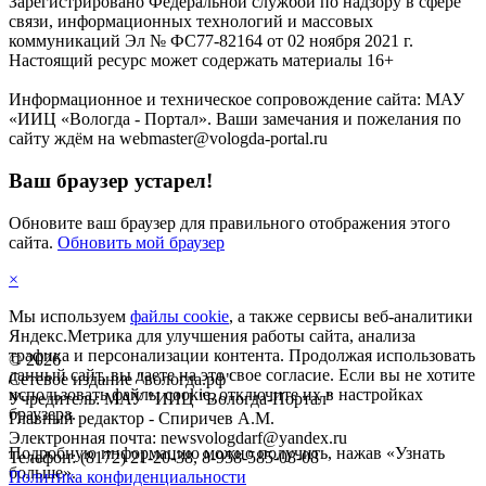
Зарегистрировано Федеральной службой по надзору в сфере
связи, информационных технологий и массовых
коммуникаций Эл № ФС77-82164 от 02 ноября 2021 г.
Настоящий ресурс может содержать материалы 16+
Информационное и техническое сопровождение сайта: МАУ
«ИИЦ «Вологда - Портал». Ваши замечания и пожелания по
сайту ждём на webmaster@vologda-portal.ru
Ваш браузер устарел!
Обновите ваш браузер для правильного отображения этого
сайта.
Обновить мой браузер
×
Мы используем
файлы cookie
, а также сервисы веб-аналитики
Яндекс.Метрика для улучшения работы сайта, анализа
трафика и персонализации контента. Продолжая использовать
©
2026
данный сайт, вы даете на это свое согласие. Если вы не хотите
Сетевое издание "вологда.рф"
использовать файлы cookie, отключите их в настройках
Учредитель: МАУ "ИИЦ "Вологда-Портал"
браузера.
Главный редактор - Спиричев А.М.
Электронная почта: newsvologdarf@yandex.ru
Подробную информацию можно получить, нажав «Узнать
Телефон: (8172) 21-20-38, 8-958-585-08-08
больше».
Политика конфиденциальности