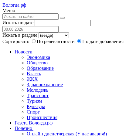
Вологда.рф
Меню
Искать по дате
Искать в разделе
Сортировать
По релевантности
По дате добавления
Новости
Экономика
Общество
Образование
Власть
ЖКХ
Здравоохранение
Молодежь
Транспорт
Туризм
Культура
Спорт
Происшествия
Газета Вологда.рф
Полезно
Онлайн диспетчерская (У нас авария!)