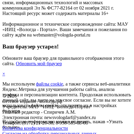
связи, информационных технологий и массовых
коммуникаций Эл № ФС77-82164 от 02 ноября 2021 г.
Настоящий ресурс может содержать материалы 16+
Информационное и техническое сопровождение сайта: МАУ
«ИИЦ «Вологда - Портал». Ваши замечания и пожелания по
сайту ждём на webmaster@vologda-portal.ru
Ваш браузер устарел!
Обновите ваш браузер для правильного отображения этого
сайта.
Обновить мой браузер
×
Мы используем
файлы cookie
, а также сервисы веб-аналитики
Яндекс.Метрика для улучшения работы сайта, анализа
трафика и персонализации контента. Продолжая использовать
©
2026
данный сайт, вы даете на это свое согласие. Если вы не хотите
Сетевое издание "вологда.рф"
использовать файлы cookie, отключите их в настройках
Учредитель: МАУ "ИИЦ "Вологда-Портал"
браузера.
Главный редактор - Спиричев А.М.
Электронная почта: newsvologdarf@yandex.ru
Подробную информацию можно получить, нажав «Узнать
Телефон: (8172) 21-20-38, 8-958-585-08-08
больше».
Политика конфиденциальности
Согласие на обработку персональных данных