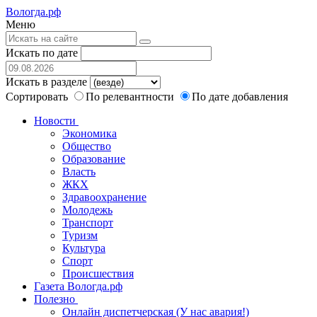
Вологда.рф
Меню
Искать по дате
Искать в разделе
Сортировать
По релевантности
По дате добавления
Новости
Экономика
Общество
Образование
Власть
ЖКХ
Здравоохранение
Молодежь
Транспорт
Туризм
Культура
Спорт
Происшествия
Газета Вологда.рф
Полезно
Онлайн диспетчерская (У нас авария!)