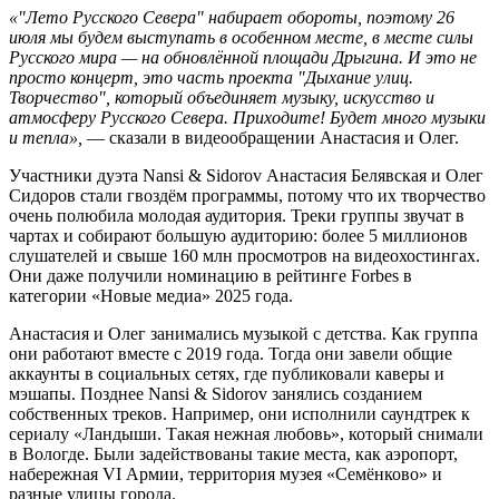
«"Лето Русского Севера" набирает обороты, поэтому 26
июля мы будем выступать в особенном месте, в месте силы
Русского мира — на обновлённой площади Дрыгина. И это не
просто концерт, это часть проекта "Дыхание улиц.
Творчество", который объединяет музыку, искусство и
атмосферу Русского Севера. Приходите! Будет много музыки
и тепла»,
— сказали в видеообращении Анастасия и Олег.
Участники дуэта Nansi & Sidorov Анастасия Белявская и Олег
Сидоров стали гвоздём программы, потому что их творчество
очень полюбила молодая аудитория. Треки группы звучат в
чартах и собирают большую аудиторию: более 5 миллионов
слушателей и свыше 160 млн просмотров на видеохостингах.
Они даже получили номинацию в рейтинге Forbes в
категории «Новые медиа» 2025 года.
Анастасия и Олег занимались музыкой с детства. Как группа
они работают вместе с 2019 года. Тогда они завели общие
аккаунты в социальных сетях, где публиковали каверы и
мэшапы. Позднее Nansi & Sidorov занялись созданием
собственных треков. Например, они исполнили саундтрек к
сериалу «Ландыши. Такая нежная любовь», который снимали
в Вологде. Были задействованы такие места, как аэропорт,
набережная VI Армии, территория музея «Семёнково» и
разные улицы города.