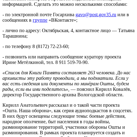
информацией. Сделать это можно несколькими способами:
- по электронной почте Госархива
gavo@post.gov35.ru
или в
сообщениях в
группе
«ВКонтакте»;
- лично по адресу: Октябрьская, 4, контактное лицо — Татьяна
Тарашнина;
- по телефону 8 (8172) 72-23-60;
- позвонить или направить сообщение куратору проекта
Ирине Метёлкиной, тел. 8 911 519-70-90.
«Список для Книги Памяти составляет 263 человека. До нас
архивисты эту работу проводили, а мы подхватили. Если у
вас есть сведения или документы по минёрам Ошты, будем
рады, если вы ими поделитесь»,
— пояснил Кирилл Ковалёв,
директор Государственного архива Вологодской области.
Кирилл Анатольевич рассказал и о такой части проекта
«Ошта. Наша оборона», как серия аудиоподкастов в соцсетях.
В них будут освещены следующие темы: боевые действия,
народное ополчение, быт населения в годы войны,
разминирование территорий, участники обороны Ошты и
разминирования. В рамках проекта планируется создать и