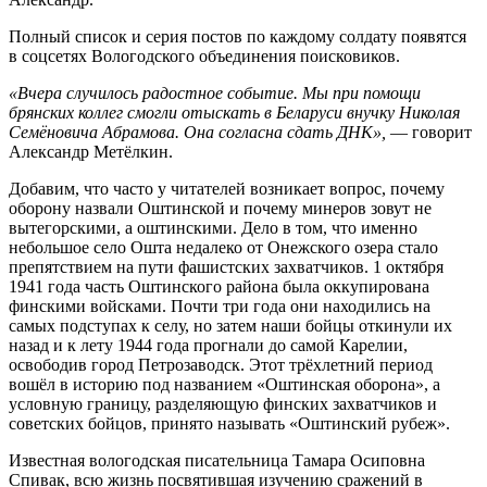
Полный список и серия постов по каждому солдату появятся
в соцсетях Вологодского объединения поисковиков.
«Вчера случилось радостное событие. Мы при помощи
брянских коллег смогли отыскать в Беларуси внучку Николая
Семёновича Абрамова. Она согласна сдать ДНК»,
— говорит
Александр Метёлкин.
Добавим, что часто у читателей возникает вопрос, почему
оборону назвали Оштинской и почему минеров зовут не
вытегорскими, а оштинскими. Дело в том, что именно
небольшое село Ошта недалеко от Онежского озера стало
препятствием на пути фашистских захватчиков. 1 октября
1941 года часть Оштинского района была оккупирована
финскими войсками. Почти три года они находились на
самых подступах к селу, но затем наши бойцы откинули их
назад и к лету 1944 года прогнали до самой Карелии,
освободив город Петрозаводск. Этот трёхлетний период
вошёл в историю под названием «Оштинская оборона», а
условную границу, разделяющую финских захватчиков и
советских бойцов, принято называть «Оштинский рубеж».
Известная вологодская писательница Тамара Осиповна
Спивак, всю жизнь посвятившая изучению сражений в