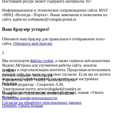
Настоящий ресурс может содержать материалы 16+
Информационное и техническое сопровождение сайта: МАУ
«ИИЦ «Вологда - Портал». Ваши замечания и пожелания по
сайту ждём на webmaster@vologda-portal.ru
Ваш браузер устарел!
Обновите ваш браузер для правильного отображения этого
сайта.
Обновить мой браузер
×
Мы используем
файлы cookie
, а также сервисы веб-аналитики
Яндекс.Метрика для улучшения работы сайта, анализа
трафика и персонализации контента. Продолжая использовать
©
2026
данный сайт, вы даете на это свое согласие. Если вы не хотите
Сетевое издание "вологда.рф"
использовать файлы cookie, отключите их в настройках
Учредитель: МАУ "ИИЦ "Вологда-Портал"
браузера.
Главный редактор - Спиричев А.М.
Электронная почта: newsvologdarf@yandex.ru
Подробную информацию можно получить, нажав «Узнать
Телефон: (8172) 21-20-38, 8-958-585-08-08
больше».
Политика конфиденциальности
Согласие на обработку персональных данных
Принять
Узнать больше