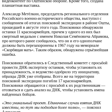
видеоконтент по Оштинской обороне. Кроме того, создана
планшетная выставка.
Александр Метёлкин, председатель регионального отделения
Российского военно-исторического общества, выступил с
сообщением об итогах поисковой экспедиции в районе Ошты,
прошедшей в августе этого года. Поисковики обнаружили
останки 11 красноармейцев, причем у одного из них был
смертный медальон с именем Николая Семёновича Абрамова,
про которого ранее сообщалось, что он и его однополчане
должны быть перезахоронены в 1967 году на мемориале
«Скорбящая мать». Таким образом, обнаружена серьёзнейшая
ошибка.
Поисковики обратились в Следственный комитет с просьбой
провести ДНК-экспертизу останков, чтобы установить их
принадлежность, и ведомство одобрило эту инициативу,
образцы ДНК уже отобраны. Всего же на территории
поисковой экспедиции погибли 17 красноармейцев.
Поисковики обращаются с просьбой к их родственникам —
отозваться и сдать анализ на ДНК, чтобы установить имена
найденных бойцов.
«Это уникальный проект. Единичные случаи взятия ДНК
известны, но тут мы подходим более полно»,
— пояснил
Александр.