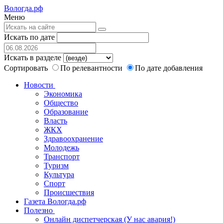
Вологда.рф
Меню
Искать по дате
Искать в разделе
Сортировать
По релевантности
По дате добавления
Новости
Экономика
Общество
Образование
Власть
ЖКХ
Здравоохранение
Молодежь
Транспорт
Туризм
Культура
Спорт
Происшествия
Газета Вологда.рф
Полезно
Онлайн диспетчерская (У нас авария!)