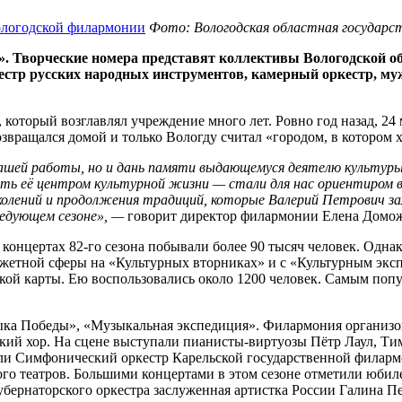
Фото: Вологодская областная государст
а». Творческие номера представят коллективы Вологодской о
естр русских народных инструментов, камерный оркестр, му
 который возглавлял учреждение много лет. Ровно год назад, 24
звращался домой и только Вологду считал «городом, в котором х
ашей
работы,
но
и
дань
памяти
выдающемуся
деятелю
культур
ать
её
центром
культурной жизни — стали для нас ориентиром в
околений и продолжения традиций, которые Валерий Петрович з
ледующем сезоне», —
говорит директор филармонии Елена Домо
а концертах 82-го сезона побывали более 90 тысяч человек. Одн
юджетной сферы на «Культурных вторниках» и с «Культурным экс
кой карты. Ею воспользовались около 1200 человек. Самым поп
ыка Победы», «Музыкальная экспедиция». Филармония организо
мский хор. На сцене выступали пианисты-виртуозы Пётр Лаул, 
ли Симфонический оркестр Карельской государственной филармо
 театров. Большими концертами в этом сезоне отметили юбилеи
убернаторского оркестра заслуженная артистка России Галина П