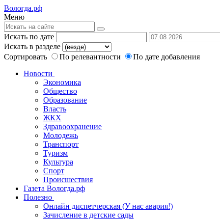
Вологда.рф
Меню
Искать по дате
Искать в разделе
Сортировать
По релевантности
По дате добавления
Новости
Экономика
Общество
Образование
Власть
ЖКХ
Здравоохранение
Молодежь
Транспорт
Туризм
Культура
Спорт
Происшествия
Газета Вологда.рф
Полезно
Онлайн диспетчерская (У нас авария!)
Зачисление в детские сады