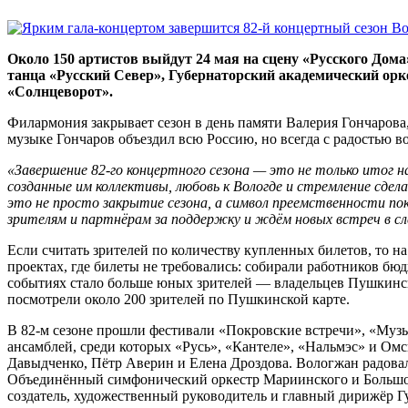
Около 150 артистов выйдут 24 мая на сцену «Русского Дом
танца «Русский Север», Губернаторский академический орк
«Солнцеворот».
Филармония закрывает сезон в день памяти Валерия Гончарова,
музыке Гончаров объездил всю Россию, но всегда с радостью во
«Завершение 82
‑
го
концертного
сезона
—
это
не
только
итог
н
созданные
им
коллективы,
любовь
к
Вологде
и
стремление
сдел
это не просто закрытие сезона, а символ преемственности п
зрителям и партнёрам за поддержку и ждём новых встреч в с
Если считать зрителей по количеству купленных билетов, то н
проектах, где билеты не требовались: собирали работников б
событиях стало больше юных зрителей — владельцев Пушкинс
посмотрели около 200 зрителей по Пушкинской карте.
В 82-м сезоне прошли фестивали «Покровские встречи», «Муз
ансамблей, среди которых «Русь», «Кантеле», «Нальмэс» и О
Давыдченко, Пётр Аверин и Елена Дроздова. Вологжан радова
Объединённый симфонический оркестр Мариинского и Большого
создатель, художественный руководитель и главный дирижёр Г