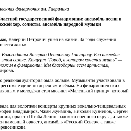
венная филармония им. Гаврилина
бластной государственной филармонии: ансамбль песни и
жской хор, солисты, ансамбль народной музыки
 мая, Валерий Петрович ушёл из жизни. За годы служения
очется жить».
ы
Вологодчины
Валерию
Петровичу
Гончарову.
Его
наследие
—
 этом сезоне. Концерт "Город, в котором хочется жить" —
аложил в филармонии. Мы благодарны всем артистам,
жирова.
ако реальная аудитория была больше. Музыканты участвовали в
прессом» ездили по деревням и сёлам. На филармонических
улярным у молодёжи стал мюзикл «Маленький принц», который
вала для вологжан концерты крупных вокально-танцевальных
Тимофей Владимиров, Чжан Жуйминь, Николай Кузнецов, Сергей
нии, оркестр Штаба Ленинградского военного округа, а также
 камерный оркестр, ансамбль «Русский Север», а также
еревозникова.