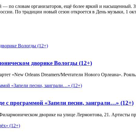
-й — по словам организаторов, ещё более яркий и насыщенный.
ссии. По традиции новый сезон откроется в День музыки, 1 окт
оническом дворике Вологды (12+)
тет «New Orleans Dreamers/Мечтатели Нового Орлеана». Рояль, 
е с программой «Запели песни, заиграли…» (12+)
лармоническом дворике на улице Лермонтова, 21. Артисты пред