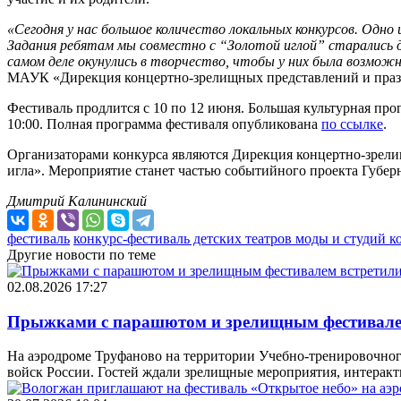
«Сегодня у нас большое количество локальных конкурсов. Одн
Задания ребятам мы совместно с “Золотой иглой” старались д
самом деле окунулись в творчество, чтобы у них была возможн
МАУК «Дирекция концертно-зрелищных представлений и праз
Фестиваль продлится с 10 по 12 июня. Большая культурная пр
10:00. Полная программа фестиваля опубликована
по ссылке
.
Организаторами конкурса являются Дирекция концертно-зрели
игла». Мероприятие станет частью событийного проекта Губер
Дмитрий Калининский
фестиваль
конкурс-фестиваль детских театров моды и студий 
Другие новости по теме
02.08.2026 17:27
Прыжками с парашютом и зрелищным фестивалем 
На аэродроме Труфаново на территории Учебно-тренировочног
войск России. Гостей ждали зрелищные мероприятия, интерак