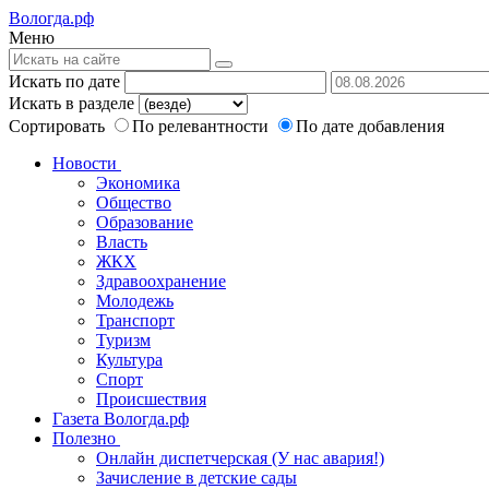
Вологда.рф
Меню
Искать по дате
Искать в разделе
Сортировать
По релевантности
По дате добавления
Новости
Экономика
Общество
Образование
Власть
ЖКХ
Здравоохранение
Молодежь
Транспорт
Туризм
Культура
Спорт
Происшествия
Газета Вологда.рф
Полезно
Онлайн диспетчерская (У нас авария!)
Зачисление в детские сады