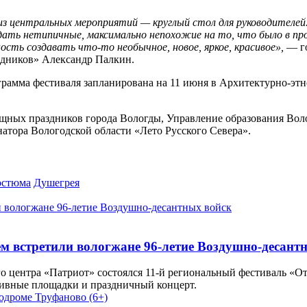
о из центральных мероприятий — круглый стол для руководителе
ать нетипичные, максимально непохожие на то, что было в прош
ость создавать что-то необычное, новое, яркое, красивое»,
— го
дников» Александр Палкин.
ограмма фестиваля запланирована на 11 июня в Архитектурно-эт
щных праздников города Вологды, Управление образования Вол
натора Вологодской области «Лето Русского Севера».
костюма
Душегрея
встретили вологжане 96-летие Воздушно-десант
о центра «Патриот» состоялся 11-й региональный фестиваль «
тивные площадки и праздничный концерт.