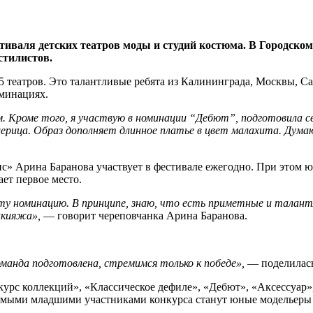
тиваля детских театров моды и студий костюма. В Городско
стилистов.
25 театров. Это талантливые ребята из Калининграда, Москвы, С
оминациях.
. Кроме того, я участвую в номинации “Дебют”, подготовила с
ица. Образ дополняет длинное платье в цвет малахита. Думаю
с» Арина Баранова участвует в фестивале ежегодно. При этом ю
ет первое место.
у номинацию. В принципе, знаю, что есть приметные и талантл
акияжа»,
— говорит череповчанка Арина Баранова.
Команда подготовлена, стремимся только к победе»,
— поделилась
нкурс коллекций», «Классическое дефиле», «Дебют», «Аксессуар
мыми младшими участниками конкурса станут юные модельеры в 