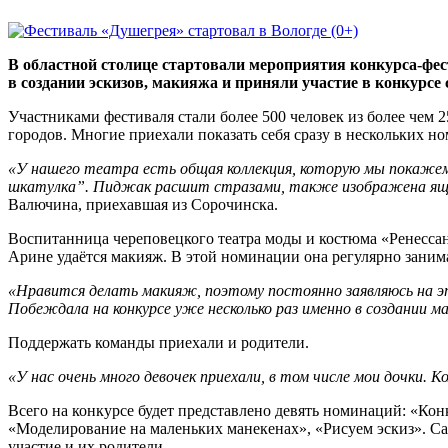
В областной столице стартовали мероприятия конкурса-фес
в создании эскизов, макияжа и приняли участие в конкурсе 
Участниками фестиваля стали более 500 человек из более чем 
городов. Многие приехали показать себя сразу в нескольких н
«У нашего театра есть общая коллекция, которую мы покажем
шкатулка”. Пиджак расшит стразами, также изображена ящер
Валючина, приехавшая из Сорочинска.
Воспитанница череповецкого театра моды и костюма «Ренессан
Арине удаётся макияж. В этой номинации она регулярно занима
«Нравится делать макияж, поэтому постоянно заявляюсь на эт
Побеждала на конкурсе уже несколько раз именно в создании м
Поддержать команды приехали и родители.
«У нас очень много девочек приехали, в том числе мои дочки. 
Всего на конкурсе будет представлено девять номинаций: «Ко
«Моделирование на маленьких манекенах», «Рисуем эскиз». Са
участие и их родители.