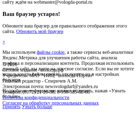
сайту ждём на webmaster@vologda-portal.ru
Ваш браузер устарел!
Обновите ваш браузер для правильного отображения этого
сайта.
Обновить мой браузер
×
Мы используем
файлы cookie
, а также сервисы веб-аналитики
Яндекс.Метрика для улучшения работы сайта, анализа
трафика и персонализации контента. Продолжая использовать
©
2026
данный сайт, вы даете на это свое согласие. Если вы не хотите
Сетевое издание "вологда.рф"
использовать файлы cookie, отключите их в настройках
Учредитель: МАУ "ИИЦ "Вологда-Портал"
браузера.
Главный редактор - Спиричев А.М.
Электронная почта: newsvologdarf@yandex.ru
Подробную информацию можно получить, нажав «Узнать
Телефон: (8172) 21-20-38, 8-958-585-08-08
больше».
Политика конфиденциальности
Согласие на обработку персональных данных
Принять
Узнать больше