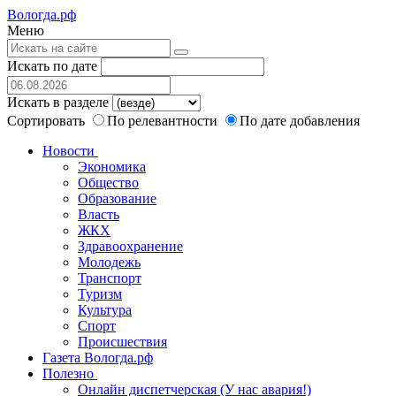
Вологда.рф
Меню
Искать по дате
Искать в разделе
Сортировать
По релевантности
По дате добавления
Новости
Экономика
Общество
Образование
Власть
ЖКХ
Здравоохранение
Молодежь
Транспорт
Туризм
Культура
Спорт
Происшествия
Газета Вологда.рф
Полезно
Онлайн диспетчерская (У нас авария!)