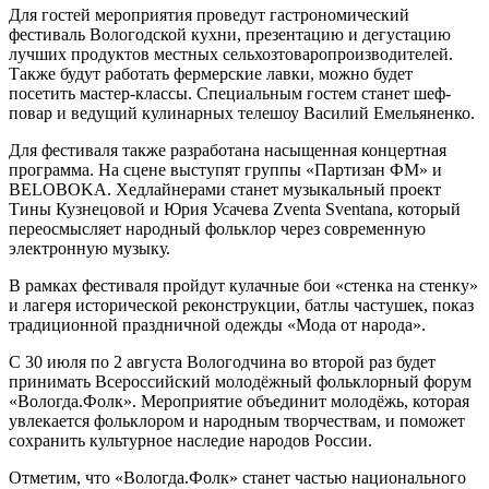
Для гостей мероприятия проведут гастрономический
фестиваль Вологодской кухни, презентацию и дегустацию
лучших продуктов местных сельхозтоваропроизводителей.
Также будут работать фермерские лавки, можно будет
посетить мастер-классы. Специальным гостем станет шеф-
повар и ведущий кулинарных телешоу Василий Емельяненко.
Для фестиваля также разработана насыщенная концертная
программа. На сцене выступят группы «Партизан ФМ» и
BELOBOKA. Хедлайнерами станет музыкальный проект
Тины Кузнецовой и Юрия Усачева Zventa Sventana, который
переосмысляет народный фольклор через современную
электронную музыку.
В рамках фестиваля пройдут кулачные бои «стенка на стенку»
и лагеря исторической реконструкции, батлы частушек, показ
традиционной праздничной одежды «Мода от народа».
С 30 июля по 2 августа Вологодчина во второй раз будет
принимать Всероссийский молодёжный фольклорный форум
«Вологда.Фолк». Мероприятие объединит молодёжь, которая
увлекается фольклором и народным творчествам, и поможет
сохранить культурное наследие народов России.
Отметим, что «Вологда.Фолк» станет частью национального