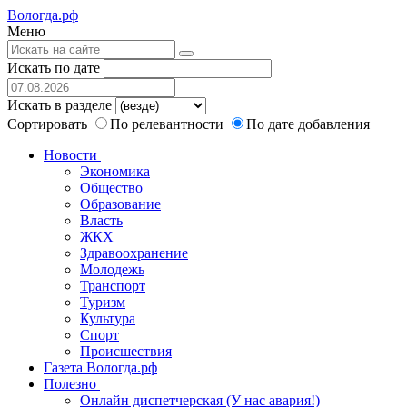
Вологда.рф
Меню
Искать по дате
Искать в разделе
Сортировать
По релевантности
По дате добавления
Новости
Экономика
Общество
Образование
Власть
ЖКХ
Здравоохранение
Молодежь
Транспорт
Туризм
Культура
Спорт
Происшествия
Газета Вологда.рф
Полезно
Онлайн диспетчерская (У нас авария!)