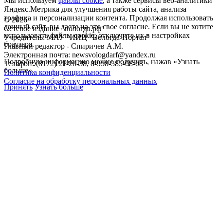
Мы используем
файлы cookie
, а также сервисы веб-аналитики
Яндекс.Метрика для улучшения работы сайта, анализа
трафика и персонализации контента. Продолжая использовать
©
2026
данный сайт, вы даете на это свое согласие. Если вы не хотите
Сетевое издание "вологда.рф"
использовать файлы cookie, отключите их в настройках
Учредитель: МАУ "ИИЦ "Вологда-Портал"
браузера.
Главный редактор - Спиричев А.М.
Электронная почта: newsvologdarf@yandex.ru
Подробную информацию можно получить, нажав «Узнать
Телефон: (8172) 21-20-38, 8-958-585-08-08
больше».
Политика конфиденциальности
Согласие на обработку персональных данных
Принять
Узнать больше