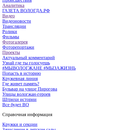
Происшествия
Аналитика
ГАЗЕТА ВОЛОГДА.РФ
Видео
Видеоновости
Трансляции
Ролики
Фильмы
Фотогалерея
Фоторепортажи
Проекты
Актуальный комментарий
Узнай где ты голосуешь
#МЫВОЛОГЖАНЕ #МЫЗАЖИЗНЬ
Попасть в историю
Кружевная линия
Где живет память?
Бульвар на улице Пирогова
Улицы вологжан-героев
Штрихи истории
Все будет ВО
Справочная информация
Кружки и секции
Зачисление в детские сады