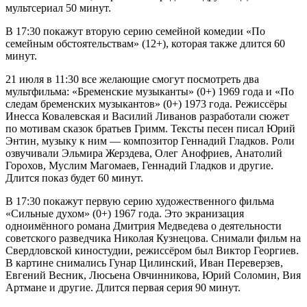
мультсериал 50 минут.
В 17:30 покажут вторую серию семейной комедии «По
семейным обстоятельствам» (12+), которая также длится 60
минут.
21 июля в 11:30 все желающие смогут посмотреть два
мультфильма: «Бременские музыканты» (0+) 1969 года и «По
следам бременских музыкантов» (0+) 1973 года. Режиссёры
Инесса Ковалевская и Василий Ливанов разработали сюжет
по мотивам сказок братьев Гримм. Тексты песен писал Юрий
Энтин, музыку к ним — композитор Геннадий Гладков. Роли
озвучивали Эльмира Жерздева, Олег Анофриев, Анатолий
Горохов, Муслим Магомаев, Геннадий Гладков и другие.
Длится показ будет 60 минут.
В 17:30 покажут первую серию художественного фильма
«Сильные духом» (0+) 1967 года. Это экранизация
одноимённого романа Дмитрия Медведева о деятельности
советского разведчика Николая Кузнецова. Снимали фильм на
Свердловской киностудии, режиссёром был Виктор Георгиев.
В картине снимались Гунар Цилинский, Иван Переверзев,
Евгений Весник, Люсьена Овчинникова, Юрий Соломин, Вия
Артмане и другие. Длится первая серия 90 минут.