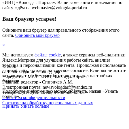
«ИИЦ «Вологда - Портал». Ваши замечания и пожелания по
сайту ждём на webmaster@vologda-portal.ru
Ваш браузер устарел!
Обновите ваш браузер для правильного отображения этого
сайта.
Обновить мой браузер
×
Мы используем
файлы cookie
, а также сервисы веб-аналитики
Яндекс.Метрика для улучшения работы сайта, анализа
трафика и персонализации контента. Продолжая использовать
©
2026
данный сайт, вы даете на это свое согласие. Если вы не хотите
Сетевое издание "вологда.рф"
использовать файлы cookie, отключите их в настройках
Учредитель: МАУ "ИИЦ "Вологда-Портал"
браузера.
Главный редактор - Спиричев А.М.
Электронная почта: newsvologdarf@yandex.ru
Подробную информацию можно получить, нажав «Узнать
Телефон: (8172) 21-20-38, 8-958-585-08-08
больше».
Политика конфиденциальности
Согласие на обработку персональных данных
Принять
Узнать больше