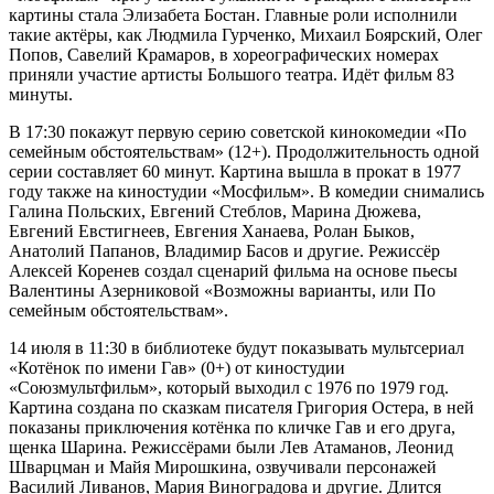
картины стала Элизабета Бостан. Главные роли исполнили
такие актёры, как Людмила Гурченко, Михаил Боярский, Олег
Попов, Савелий Крамаров, в хореографических номерах
приняли участие артисты Большого театра. Идёт фильм 83
минуты.
В 17:30 покажут первую серию советской кинокомедии «По
семейным обстоятельствам» (12+). Продолжительность одной
серии составляет 60 минут. Картина вышла в прокат в 1977
году также на киностудии «Мосфильм». В комедии снимались
Галина Польских, Евгений Стеблов, Марина Дюжева,
Евгений Евстигнеев, Евгения Ханаева, Ролан Быков,
Анатолий Папанов, Владимир Басов и другие. Режиссёр
Алексей Коренев создал сценарий фильма на основе пьесы
Валентины Азерниковой «Возможны варианты, или По
семейным обстоятельствам».
14 июля в 11:30 в библиотеке будут показывать мультсериал
«Котёнок по имени Гав» (0+) от киностудии
«Союзмультфильм», который выходил с 1976 по 1979 год.
Картина создана по сказкам писателя Григория Остера, в ней
показаны приключения котёнка по кличке Гав и его друга,
щенка Шарина. Режиссёрами были Лев Атаманов, Леонид
Шварцман и Майя Мирошкина, озвучивали персонажей
Василий Ливанов, Мария Виноградова и другие. Длится