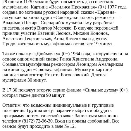
28 июля в 11:30 можно будет посмотреть два советских
мультфильма. Картина «Василиса Прекрасная» (0+) 1977 года
создана по мотивам русской народной сказки «Царевна-
лягушка» на киностудии «Союзмультфильм», режиссёр —
Владимир Пекарь. Сценарий к мультфильму разработал
писатель и актёр Виктор Мережко. В озвучке персонажей
приняли участие Евгений Леонов, Михаил Кононов,
Анастасия Георгиевская, Анна Каменкова и другие.
Продолжительность мультфильма составляет 19 минут.
Также покажут «Дюймочку» (0+) 1964 года, которую сняли на
основе одноимённой сказке Ганса Христиана Андерсона.
Создавался мультфильм режиссёром Леонидом Амальриком
на киностудии «Союзмультфильм». Музыку к картине
написал композитор Никита Богословский. Длится
мультфильм 30 минут.
В 17:30 покажут вторую серию фильма «Сильные духом» (0+),
которая также длится 90 минут.
Отметим, что возможны индивидуальные и групповые
посещения. Группы могут заранее выбрать и обсудить
программу по тематической заявке. Записаться можно по
телефону (8172) 72-96-30. Вход на показы свободный. Все
сеансы будут проходить в зале № 12.