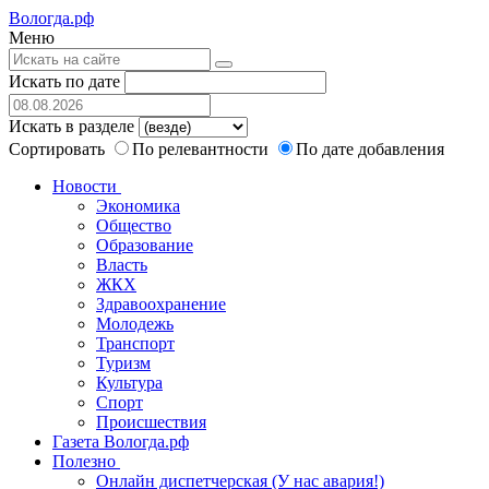
Вологда.рф
Меню
Искать по дате
Искать в разделе
Сортировать
По релевантности
По дате добавления
Новости
Экономика
Общество
Образование
Власть
ЖКХ
Здравоохранение
Молодежь
Транспорт
Туризм
Культура
Спорт
Происшествия
Газета Вологда.рф
Полезно
Онлайн диспетчерская (У нас авария!)