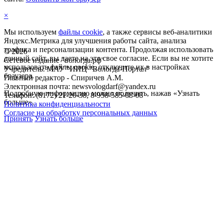
×
Мы используем
файлы cookie
, а также сервисы веб-аналитики
Яндекс.Метрика для улучшения работы сайта, анализа
трафика и персонализации контента. Продолжая использовать
©
2026
данный сайт, вы даете на это свое согласие. Если вы не хотите
Сетевое издание "вологда.рф"
использовать файлы cookie, отключите их в настройках
Учредитель: МАУ "ИИЦ "Вологда-Портал"
браузера.
Главный редактор - Спиричев А.М.
Электронная почта: newsvologdarf@yandex.ru
Подробную информацию можно получить, нажав «Узнать
Телефон: (8172) 21-20-38, 8-958-585-08-08
больше».
Политика конфиденциальности
Согласие на обработку персональных данных
Принять
Узнать больше