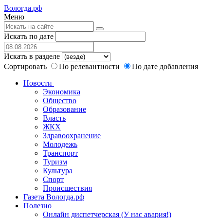
Вологда.рф
Меню
Искать по дате
Искать в разделе
Сортировать
По релевантности
По дате добавления
Новости
Экономика
Общество
Образование
Власть
ЖКХ
Здравоохранение
Молодежь
Транспорт
Туризм
Культура
Спорт
Происшествия
Газета Вологда.рф
Полезно
Онлайн диспетчерская (У нас авария!)