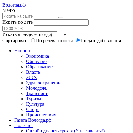
Вологда.рф
Меню
Искать по дате
Искать в разделе
Сортировать
По релевантности
По дате добавления
Новости
Экономика
Общество
Образование
Власть
ЖКХ
Здравоохранение
Молодежь
Транспорт
Туризм
Культура
Спорт
Происшествия
Газета Вологда.рф
Полезно
Онлайн диспетчерская (У нас авария!)