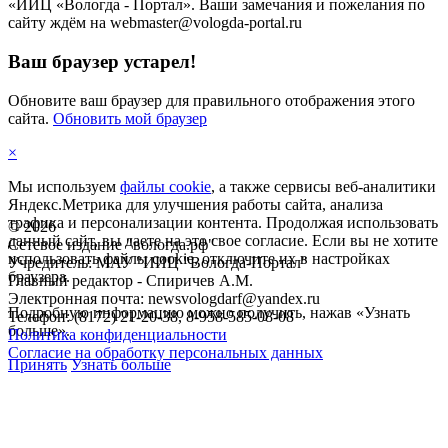
«ИИЦ «Вологда - Портал». Ваши замечания и пожелания по
сайту ждём на webmaster@vologda-portal.ru
Ваш браузер устарел!
Обновите ваш браузер для правильного отображения этого
сайта.
Обновить мой браузер
×
Мы используем
файлы cookie
, а также сервисы веб-аналитики
Яндекс.Метрика для улучшения работы сайта, анализа
трафика и персонализации контента. Продолжая использовать
©
2026
данный сайт, вы даете на это свое согласие. Если вы не хотите
Сетевое издание "вологда.рф"
использовать файлы cookie, отключите их в настройках
Учредитель: МАУ "ИИЦ "Вологда-Портал"
браузера.
Главный редактор - Спиричев А.М.
Электронная почта: newsvologdarf@yandex.ru
Подробную информацию можно получить, нажав «Узнать
Телефон: (8172) 21-20-38, 8-958-585-08-08
больше».
Политика конфиденциальности
Согласие на обработку персональных данных
Принять
Узнать больше