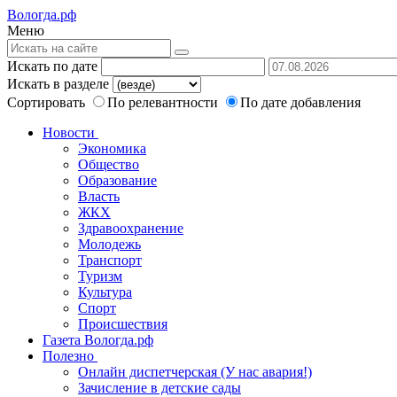
Вологда.рф
Меню
Искать по дате
Искать в разделе
Сортировать
По релевантности
По дате добавления
Новости
Экономика
Общество
Образование
Власть
ЖКХ
Здравоохранение
Молодежь
Транспорт
Туризм
Культура
Спорт
Происшествия
Газета Вологда.рф
Полезно
Онлайн диспетчерская (У нас авария!)
Зачисление в детские сады