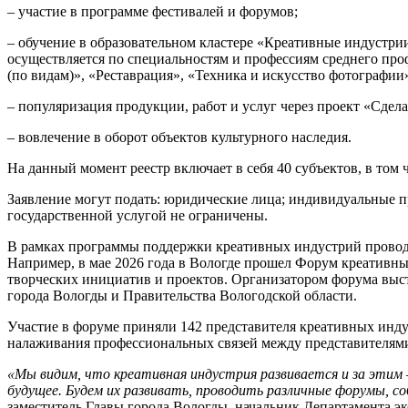
– участие в программе фестивалей и форумов;
– обучение в образовательном кластере «Креативные индустрии
осуществляется по специальностям и профессиям среднего про
(по видам)», «Реставрация», «Техника и искусство фотографии
– популяризация продукции, работ и услуг через проект «Сдел
– вовлечение в оборот объектов культурного наследия.
На данный момент реестр включает в себя 40 субъектов, в том 
Заявление могут подать: юридические лица; индивидуальные п
государственной услугой не ограничены.
В рамках программы поддержки креативных индустрий проводя
Например, в мае 2026 года в Вологде прошел Форум креативны
творческих инициатив и проектов. Организатором форума вы
города Вологды и Правительства Вологодской области.
Участие в форуме приняли 142 представителя креативных инд
налаживания профессиональных связей между представителям
«Мы видим, что креативная индустрия развивается и за этим
будущее. Будем их развивать, проводить различные форумы, со
заместитель Главы города Вологды, начальник Департамента э