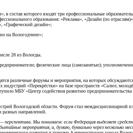
», в состав которого входят три профессиональные образовател
фессионального образования: «Реклама», «Дизайн (по отраслям
», «Графический дизайн»;
ано на Вологодчине»;
числе 28 из Вологды.
редприниматели; физические лица (самозанятые); уполномоченн
тся различные форумы и мероприятия, на которых обсуждаются 
х индустрий «Перекрёстки» на базе пространств «Салют, молод
ступило МБУ «Центр содействия развитию предпринимательства
устрий Вологодской области. Форум стал междисциплинарной п
и разных направлений.
 — перспектива. Мы понимаем: если Федерация выделяет средст
бытийные мероприятия, и, думаю, буквально через несколько меся
кономического развития и туризма Администрации города Волог