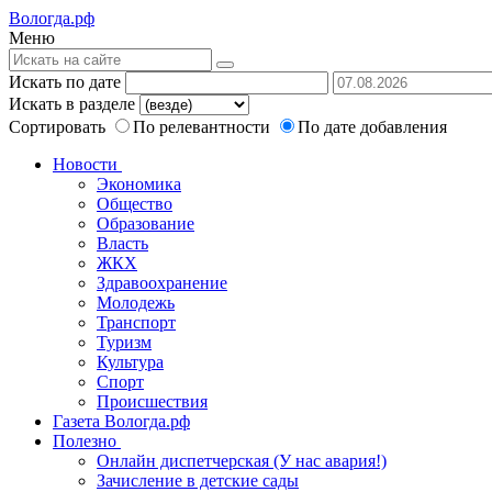
Вологда.рф
Меню
Искать по дате
Искать в разделе
Сортировать
По релевантности
По дате добавления
Новости
Экономика
Общество
Образование
Власть
ЖКХ
Здравоохранение
Молодежь
Транспорт
Туризм
Культура
Спорт
Происшествия
Газета Вологда.рф
Полезно
Онлайн диспетчерская (У нас авария!)
Зачисление в детские сады