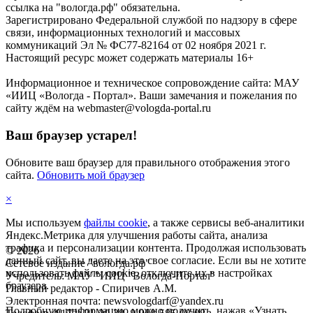
ссылка на "вологда.рф" обязательна.
Зарегистрировано Федеральной службой по надзору в сфере
связи, информационных технологий и массовых
коммуникаций Эл № ФС77-82164 от 02 ноября 2021 г.
Настоящий ресурс может содержать материалы 16+
Информационное и техническое сопровождение сайта: МАУ
«ИИЦ «Вологда - Портал». Ваши замечания и пожелания по
сайту ждём на webmaster@vologda-portal.ru
Ваш браузер устарел!
Обновите ваш браузер для правильного отображения этого
сайта.
Обновить мой браузер
×
Мы используем
файлы cookie
, а также сервисы веб-аналитики
Яндекс.Метрика для улучшения работы сайта, анализа
трафика и персонализации контента. Продолжая использовать
©
2026
данный сайт, вы даете на это свое согласие. Если вы не хотите
Сетевое издание "вологда.рф"
использовать файлы cookie, отключите их в настройках
Учредитель: МАУ "ИИЦ "Вологда-Портал"
браузера.
Главный редактор - Спиричев А.М.
Электронная почта: newsvologdarf@yandex.ru
Подробную информацию можно получить, нажав «Узнать