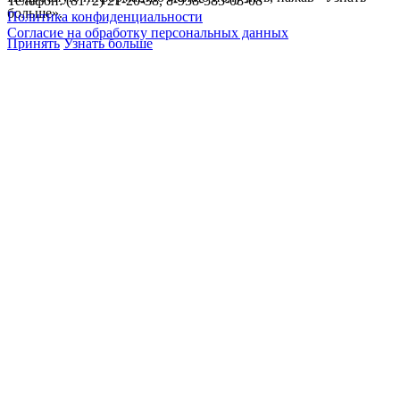
Телефон: (8172) 21-20-38, 8-958-585-08-08
больше».
Политика конфиденциальности
Согласие на обработку персональных данных
Принять
Узнать больше