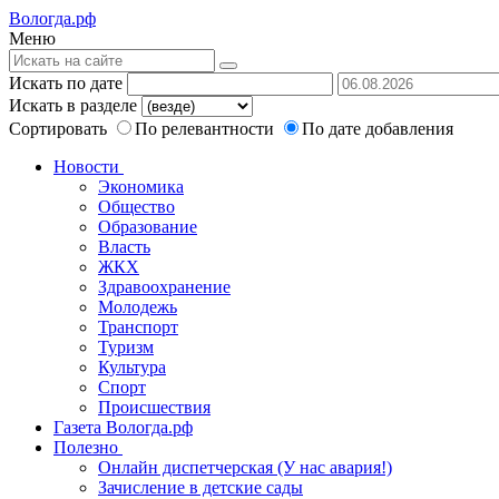
Вологда.рф
Меню
Искать по дате
Искать в разделе
Сортировать
По релевантности
По дате добавления
Новости
Экономика
Общество
Образование
Власть
ЖКХ
Здравоохранение
Молодежь
Транспорт
Туризм
Культура
Спорт
Происшествия
Газета Вологда.рф
Полезно
Онлайн диспетчерская (У нас авария!)
Зачисление в детские сады