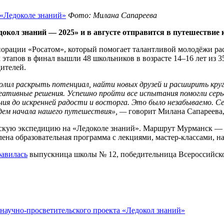
Фото: Милана Сапареева
окол знаний — 2025» и в августе отправится в путешествие 
рации «Росатом», который помогает талантливой молодёжи раск
 этапов в финал вышли 48 школьников в возрасте 14–16 лет из 3
ителей.
лил раскрыть потенциал, найти новых друзей и расширить кругоз
еативные решения. Успешно пройти все испытания помогли серь
ия до искренней радости и восторга. Это было незабываемо. Се
дем начала нашего путешествия», —
говорит Милана Сапареева,
ескую экспедицию на «Ледоколе знаний». Маршрут Мурманск —
влена образовательная программа с лекциями, мастер-классами, 
равилась
выпускница школы № 12, победительница Всероссийско