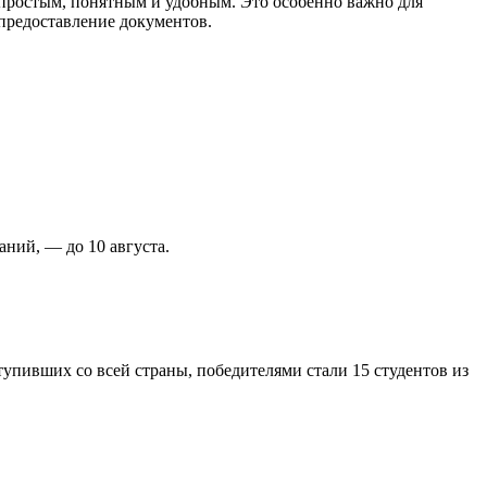
 простым, понятным и удобным. Это особенно важно для
предоставление документов.
ний, — до 10 августа.
тупивших со всей страны, победителями стали 15 студентов из