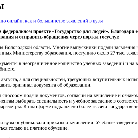
ы
в федеральном проекте «Государство для людей». Благодаря
вания и отправить обращения через портал госуслуг.
ы Вологодской области. Многие выпускники подали заявления че
енных Министерству образования, поступило около 27 тыс. заяв
ументы в неограниченное количество учебных заведений и на в
бинете.
августа, а для специальностей, требующих вступительных испыт
авить оригинал документа об образовании.
 способом подачи документов, согласий на зачисление и ознако
уриентам выбирать специальность и учебное заведение в соотве
раметры. К платформе подключено более тысячи государственных
и вузы опубликовали приказы о зачислении. Учебные заведения 
ься только на платное обучение.