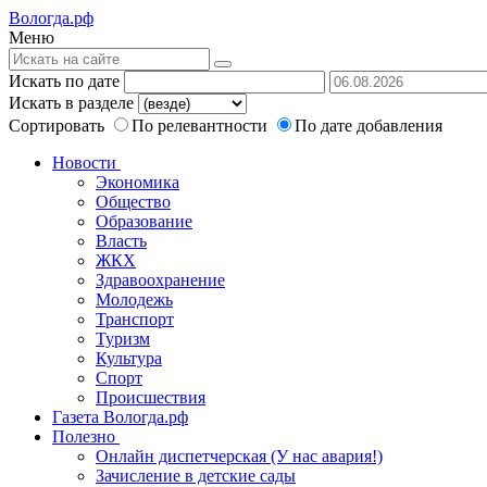
Вологда.рф
Меню
Искать по дате
Искать в разделе
Сортировать
По релевантности
По дате добавления
Новости
Экономика
Общество
Образование
Власть
ЖКХ
Здравоохранение
Молодежь
Транспорт
Туризм
Культура
Спорт
Происшествия
Газета Вологда.рф
Полезно
Онлайн диспетчерская (У нас авария!)
Зачисление в детские сады