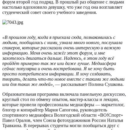
форум второй год подряд. В прошлый раз общение с людьми
настолько вдохновило девушку, что уже год она возглавляет
студенческий совет своего учебного заведения.
«В прошлом году, когда я приехала сюда, познакомилась с
людьми, пообщалась с ними, узнала много нового, послушала
спикеров, которые рассказали очень интересную и важную
информацию. Меня очень зажёг этот форум, и мне
захотелось двигаться дальше. Надеюсь, в этом году всё
пройдёт примерно так же или даже лучше. Медиасфера
сейчас популярна и очень востребована. Я не хочу быть
просто потребителем информации. Я хочу создавать,
творить, делать что-то новое вместе с такими же людьми
или для таких же людей»,
— рассказывает Полина Сушкова.
Образовательная программа включала панельную дискуссию,
круглый стол по обмену опытом, мастер-классы и лекции,
которые провели профессионалы медиасферы — маркетолог,
блогер и копирайтер Мария Сапогова, руководитель
спортивного медиаофиса Вологодской области «ВО!Спорт»
Павел Оралов, член Союза фотохудожников России Наталья
Травкина. В перерывах студенты могли пообщаться друг с