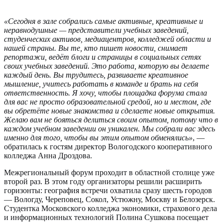
«Сегодня в зале собрались самые активные, креативные и
неравнодушные — представители учебных заведений,
студенческих активов, медиацентров, колледжей области и
нашей страны. Вы те, кто пишет новости, снимает
репортажи, ведёт блоги и страницы в социальных сетях
своих учебных заведений. Это работа, которую вы делаете
каждый день. Вы трудитесь, развиваете креативное
мышление, учитесь работать в команде и брать на себя
ответственность. Я хочу, чтобы площадка форума стала
для вас не просто образовательной средой, но и местом, где
вы обретёте новые знакомства и сделаете новые открытия.
Желаю вам не бояться делиться своим опытом, потому что в
каждом учебном заведении он уникален. Мы собрали вас здесь
именно для того, чтобы вы этим опытом обменялись»
, —
обратилась к гостям директор Вологодского кооперативного
колледжа Анна Дроздова.
Межрегиональный форум проходит в областной столице уже
второй раз. В этом году организаторы решили расширить
горизонты: география встречи охватила сразу шесть городов
— Вологду, Череповец, Сокол, Устюжну, Москву и Белозерск.
Студентка Московского колледжа экономики, страхового дела
и информационных технологий Полина Сушкова посещает