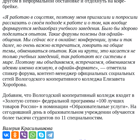
другом в неформальной обстановке и отдохнуть на кофе-
брейке.
«Я работаю в соцсетях, поэтому меня пригласили и попросили
рассказать о своём подходе к работе и о том, как вообще
формируется медиаобраз учебного заведения. Было бы здорово
поделиться опытом. Такие форумы полезны для офлайн-
общения. Мы сейчас все в онлайне: конференции, зумы и так
далее, но очень важно встречаться, говорить на общие
темы, обмениваться опытом. Как ни крути, это касается не
только учебных заведений, так работают все системы в
мире. Поэтому мы объединяемся, встречаемся, обмениваемся
идеями именно вживую, в офлайн-формате»,
— отметила
спикер форума, контент-менеджер официальных социальных
сетей Вологодского кооперативного колледжа Елизавета
Хороброва.
Добавим, что Вологодский кооперативный колледж входит в
«Золотую сотню» федеральной программы «100 лучших
товаров России» в номинации «Образовательные услуги». На
сегодняшний день в образовательном учреждении обучаются
более тысячи студентов по 11 специальностям.
Валерия Красильникова