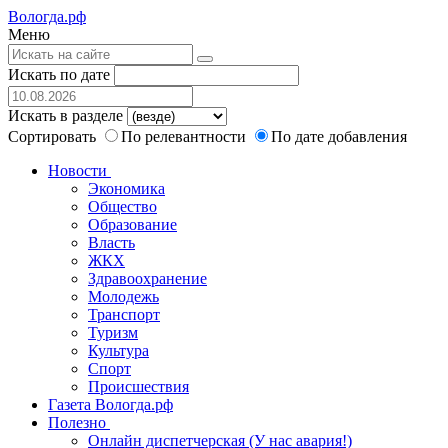
Вологда.рф
Меню
Искать по дате
Искать в разделе
Сортировать
По релевантности
По дате добавления
Новости
Экономика
Общество
Образование
Власть
ЖКХ
Здравоохранение
Молодежь
Транспорт
Туризм
Культура
Спорт
Происшествия
Газета Вологда.рф
Полезно
Онлайн диспетчерская (У нас авария!)