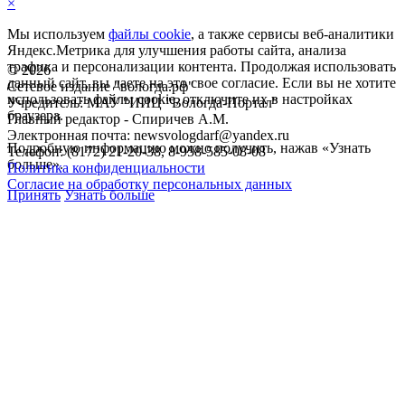
×
Мы используем
файлы cookie
, а также сервисы веб-аналитики
Яндекс.Метрика для улучшения работы сайта, анализа
трафика и персонализации контента. Продолжая использовать
©
2026
данный сайт, вы даете на это свое согласие. Если вы не хотите
Сетевое издание "вологда.рф"
использовать файлы cookie, отключите их в настройках
Учредитель: МАУ "ИИЦ "Вологда-Портал"
браузера.
Главный редактор - Спиричев А.М.
Электронная почта: newsvologdarf@yandex.ru
Подробную информацию можно получить, нажав «Узнать
Телефон: (8172) 21-20-38, 8-958-585-08-08
больше».
Политика конфиденциальности
Согласие на обработку персональных данных
Принять
Узнать больше